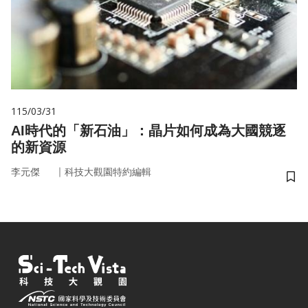
115/03/31
AI時代的「新石油」：晶片如何成為大國競逐
的新資源
｜
李元傑
科技大觀園特約編輯
儲