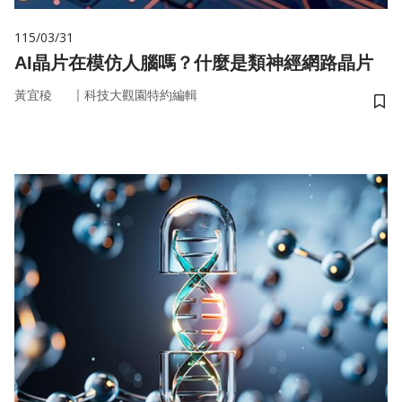
115/03/31
AI晶片在模仿人腦嗎？什麼是類神經網路晶片
｜
黃宜稜
科技大觀園特約編輯
儲