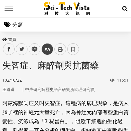
Menu
展
分類
首頁
facebook
twitter
line
中
失智症、麻醉劑與抗菌藥
瀏覽次
102/10/22
11551
｜
王道還
中央研究院歷史語言研究所助理研究員
阿茲海默氏症又叫失智症。這種病的病理現象，是病人
腦子裡的神經元大量死亡，因為神經元內部有些蛋白質
變性、沉澱成為「
β-
糊蛋白」，阻礙了細胞的生化過
程。科學家一直在分析
β-
糊蛋白，想知道其中有哪些蛋