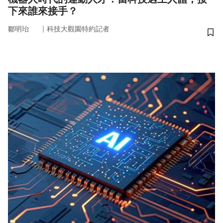
下來誰來接手？
｜
鄒明珆
科技大觀園特約記者
儲