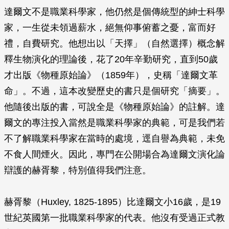
達爾文不是職業科學家，他仍然是個傳統型的紳士科學
家，一生從未領過薪水，絕無仰事俯蓄之憂，富而好
禮，自費研究。他想出以「天擇」（自然選擇）概念解
釋生物演化的理論後，花了20年辛勤研究，直到50歲
才出版《物種原始論》（1859年），史稱「達爾文革
命」。不過，這本改變歷史的書只是個研究「摘要」。
他隨後出版的書，可說全是《物種原始論》的註解。達
爾文的專注投入當然是職業科學家的典範，可是我們若
不了解職業科學家在當時的處境，逕自譽為典範，未免
不食人間煙火。因此，專門在公開場合為達爾文演化論
辯護的赫胥黎，特別值得我們注意。
赫胥黎（Huxley, 1825-1895）比達爾文小16歲，是19
世紀英國第一批職業科學家的代表。他沒有受過正式教