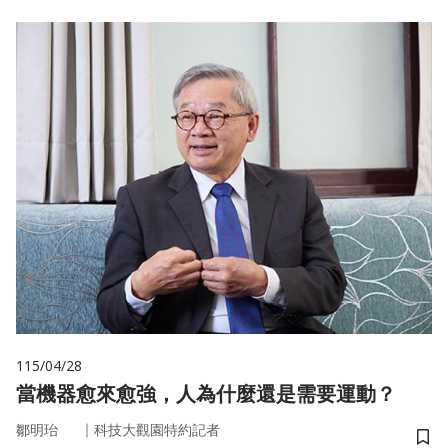
115/04/28
當機器愈來愈強，人為什麼還是需要運動？
｜
鄒明珆
科技大觀園特約記者
儲