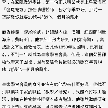
育，在醫院做過學徒，第一份正式職業就是上皇家海軍
「響尾蛇號」擔任助理醫師，薪水每季37鎊。那時一
架顯微鏡就要13鎊–超過他一個月的薪水。
赫胥黎隨「響尾蛇號」赴紐幾內亞、澳洲、紐西蘭測量
海岸，費時4年。他在船上努力研究（例如海鞘），寫
成論文寄回倫敦發表。因此他1850年回國時，已有聲
名，不到一年就成為皇家學會會員。但是，這個榮譽卻
給他帶來了困擾，因為當選會員後就必須繳交年費14
鎊–超過他一個月的薪水。
皇家學會會員的身分並沒有給他帶來什麼好處，他找不
到職業科學家的職位（教學／研究），只能靠打零工過
活，例如在博物館整理標本或者翻譯。他雖然繼續研究
在海上帶回來的標本，可是報告完成後卻沒有錢出版。