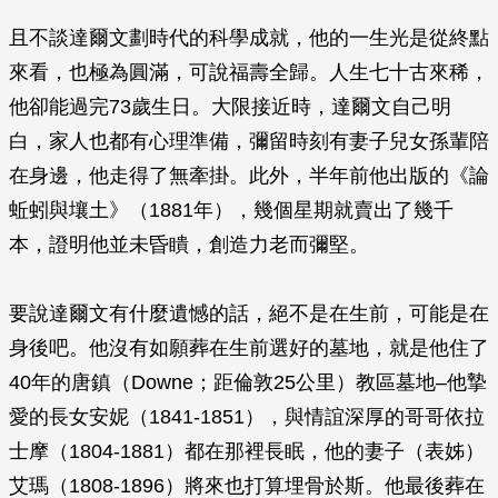
且不談達爾文劃時代的科學成就，他的一生光是從終點
來看，也極為圓滿，可說福壽全歸。人生七十古來稀，
他卻能過完73歲生日。大限接近時，達爾文自己明
白，家人也都有心理準備，彌留時刻有妻子兒女孫輩陪
在身邊，他走得了無牽掛。此外，半年前他出版的《論
蚯蚓與壤土》（1881年），幾個星期就賣出了幾千
本，證明他並未昏瞶，創造力老而彌堅。
要說達爾文有什麼遺憾的話，絕不是在生前，可能是在
身後吧。他沒有如願葬在生前選好的墓地，就是他住了
40年的唐鎮（Downe；距倫敦25公里）教區墓地–他摯
愛的長女安妮（1841-1851），與情誼深厚的哥哥依拉
士摩（1804-1881）都在那裡長眠，他的妻子（表姊）
艾瑪（1808-1896）將來也打算埋骨於斯。他最後葬在