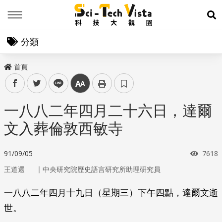
Menu
展
分類
首頁
facebook
twitter
line
中
一八八二年四月二十六日，達爾
文入葬倫敦西敏寺
瀏覽
91/09/05
7618
｜
王道還
中央研究院歷史語言研究所助理研究員
一八八二年四月十九日（星期三）下午四點，達爾文逝
世。