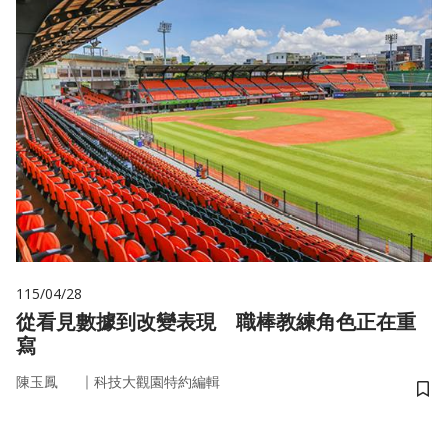
115/04/28
從看見數據到改變表現 職棒教練角色正在重
寫
｜
陳玉鳳
科技大觀園特約編輯
儲