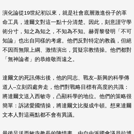
演化論從19世紀初以來，就是社會底層激進份子的革
命工具，達爾文對這一點十分清楚。因此，刻意謹守學
術分寸，知之為知之，不知為不知。赫胥黎發明「不可
知論」也出自同樣的考慮。他們反對特定的教義，但絕
不因而無限上綱、激情演出，質疑宗教情操。他們都對
「無神論者」的恭維敬而遠之。
達爾文的死訊傳出後，他的同志、戰友–新興的科學傳
道人–立刻四處奔走，他們對戰略目標有高度的共識：
將達爾文送入西敏寺，凸顯科學的地位。他們的策略很
簡單：訴諸愛國情操，將達爾文比擬成牛頓。想來達爾
文本人對這兩點都不會有異議。
最後呈送西敏寺教長的陳情書，由自由派國會議員拉博