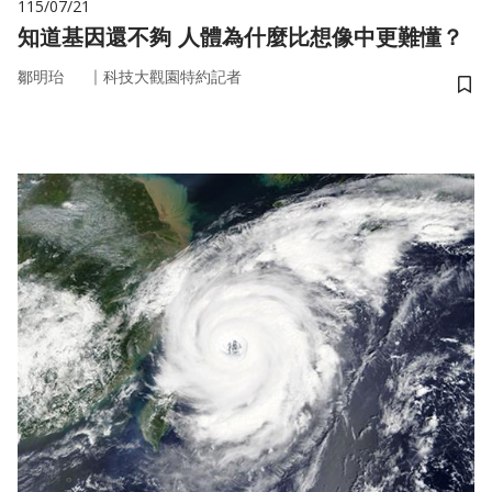
115/07/21
知道基因還不夠 人體為什麼比想像中更難懂？
｜
鄒明珆
科技大觀園特約記者
儲