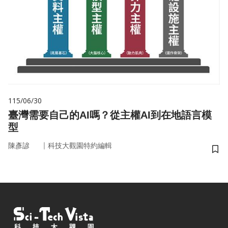
115/06/30
臺灣需要自己的AI嗎？從主權AI到在地語言模
型
｜
陳彥諺
科技大觀園特約編輯
儲