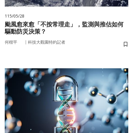
115/05/28
颱風愈來愈「不按常理走」，監測與推估如何
驅動防災決策？
｜
何楷平
科技大觀園特約記者
儲