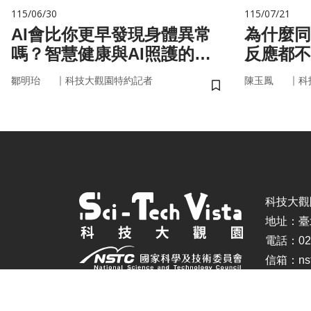
115/06/30
115/07/21
AI會比你更早發現身體異常
為什麼同
嗎？智慧健康與AI照護的未
反應都不
來
的用藥密
｜
｜
鄒明珆
科技大觀園特約記者
陳玉鳳
科
儲存書籤
科技大觀園 ©
地址：臺
電話：02-
信箱：nstc