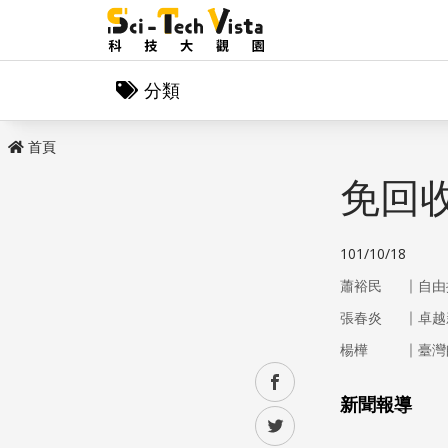
分類
首頁
免回
101/10/18
｜
蕭裕民
自由
｜
張春炎
卓越
｜
楊樺
臺灣
facebook
新聞報導
twitter