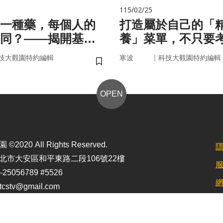
115/02/25
一種藥，每個人的
打造屬於自己的「
同？——揭開基因
養」菜單，不只要
碼
因，關鍵更在腸道
｜
技大觀園特約編輯
寒波
科技大觀園特約編輯
儲存書籤
OPEN
2020 All Rights Reserved.
北市大安區和平東路二段106號22樓
25056789 #5526
stv@gmail.com