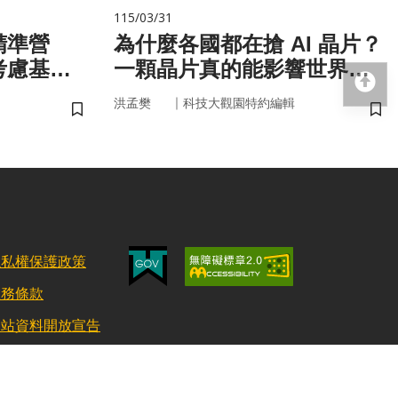
115/03/31
精準營
為什麼各國都在搶 AI 晶片？
考慮基
一顆晶片真的能影響世界
回
微生物
嗎？
｜
洪孟樊
科技大觀園特約編輯
儲存書籤
儲
隱私權保護政策
服務條款
網站資料開放宣告