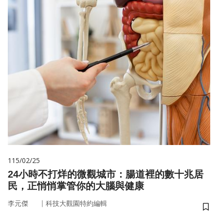
115/02/25
24小時不打烊的微觀城市：腸道裡的數十兆居
民，正悄悄掌管你的大腦與健康
｜
李元傑
科技大觀園特約編輯
儲