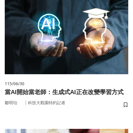
115/06/30
當AI開始當老師：生成式AI正在改變學習方式
｜
鄒明珆
科技大觀園特約記者
儲