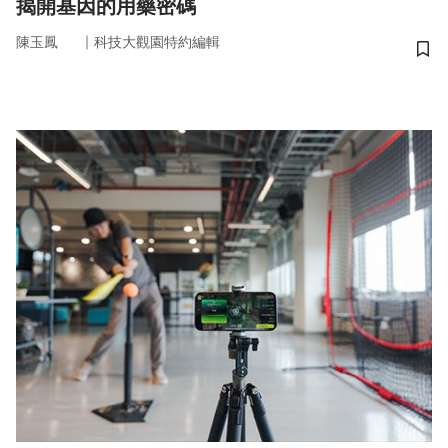
揭開基因的用藥密碼
｜
陳玉鳳
科技大觀園特約編輯
儲