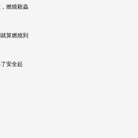
啦，燃燒殺蟲
劑就算燃燒到
為了安全起