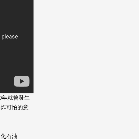
9年就曾發生
爆炸可怕的意
液化石油