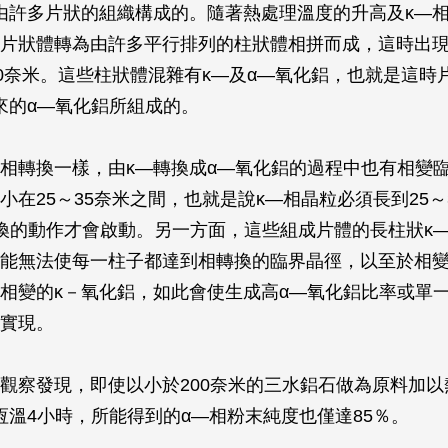
由許多片狀的組織構成的。隨著熱處理溫度的升高及κ—
片狀體轉為由許多平行排列的柱狀體相拼而成，這時出
50奈米。這些柱狀體混雜有κ—及α—氧化鋁，也就是這時
來的α—氧化鋁所組成的。
相轉換一樣，由κ—轉換成α—氧化鋁的過程中也有相變
小在25～35奈米之間，也就是說κ—相晶粒必須長到25～
換的動作才會啟動。另一方面，這些組成片體的長柱狀κ
能無法使每一柱子都達到相轉換的臨界晶徑，以至於相
相變的κ－氧化鋁，如此會使生成高α—氧化鋁比率或單一
實現。
觀察發現，即使以小於200奈米的三水鋁石做為原料加以
度下恆溫4小時，所能得到的α—相粉末純度也僅達85％。