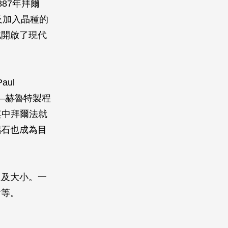
87年拜爾
解及加入晶種的
此開啟了現代
aul
爾—赫魯特製程
，其中拜爾法就
鋁石也成為目
型及大小。一
片等。