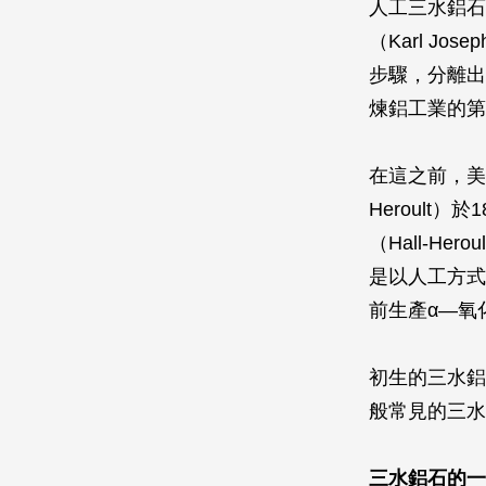
人工三水鋁石
（Karl J
步驟，分離出
煉鋁工業的第
在這之前，美國科
Heroul
（Hall-H
是以人工方式
前生產α—氧
初生的三水鋁
般常見的三水
三水鋁石的一