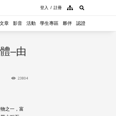
網站導覽
登入
註冊
展開搜尋
文章
影音
活動
學生專區
夥伴
認證
體–由
瀏覽次數
23804
礦物之一，富