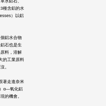
、單水鋁石、
3種含鋁的水
sses）以鋁
這個鋁水合物
水鋁石也是生
為原料，溶解
大的工業原料
可沒。
跟著走進奈米
）α—氧化鋁
表現的機會。