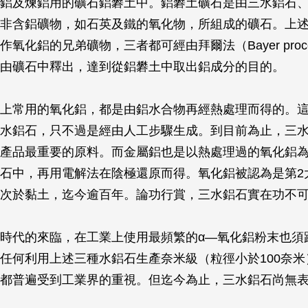
鋁及煉鋁用的礦石鋁礬土中。鋁礬土礦石是由三水鋁石
非含鋁礦物，如石英及鐵的氧化物，所組成的礦石。上述
氧化鋁的兄弟礦物，三者都可經由拜爾法（Bayer proce
由礦石中釋出，達到從鋁礬土中取出鋁成分的目的。
上常用的氧化鋁，都是由鋁水合物再經熱處理而得的。
水鋁石，只不過是經由人工步驟生成。到目前為止，三
產品最重要的原料。而金屬鋁也是以熱處理過的氧化鋁
石中，再用電解法在陰極還原而得。氧化鋁被認為是第2
次於黏土，迄今逾百年。論功行賞，三水鋁石實在功不
時代的來臨，在工業上使用最頻繁的α—氧化鋁粉末也須
任何利用上述三種水鋁石生產奈米級（粒徑小於100奈米
都普遍受到工業界的重視。但迄今為止，三水鋁石尚無