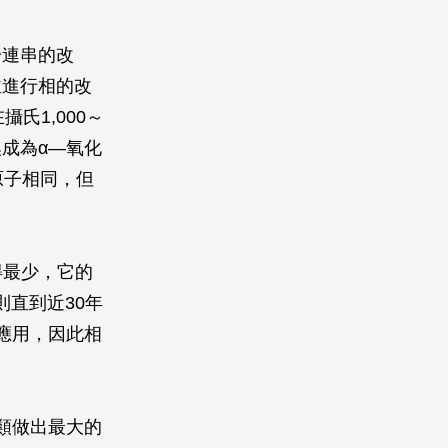
一連串的改
並進行相的改
氏1,000～
換成為α—氧化
原子相同，但
得最少，它的
直到近30年
應用，因此相
類做出最大的