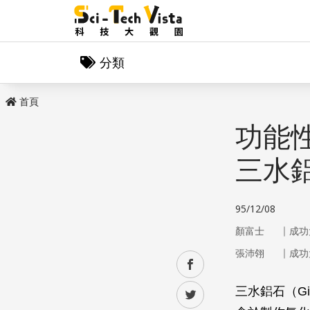
分類
首頁
功能
三水
95/12/08
｜
顏富士
成功
｜
張沛翎
成功
facebook
三水鋁石（Gibbs
twitter