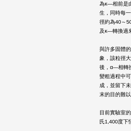
為κ—相前是
生，同時每一
徑約為40～
及κ—轉換過
與許多固體的
象，該粒徑大
後，α—相轉
變粗過程中可
成，並留下未
末的目的難以
目前實驗室的
氏1,400