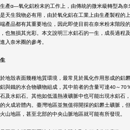
生產α—氧化鋁粉末的工作上，由傳統的微米級轉型為奈
是天生我物必有用，由於氧化鋁在工業上由生產製程的
端產品都有其重要地位，因此即使目前在奈米粉末階段
，也無損其光彩。本文說明三水鋁石的一生，成長過程
進入奈米圈的參考。
生
於地殼表面幾種地質環境，最常見於風化作用形成的鋁
鋁與鐵的水合物礦物組成，其中前者的含量可達40～70
石及水鋁石。其他如低溫熱液礦脈中也可能出現水鋁石
的火成岩體內。臺灣地區並無值得開採的鋁礬土礦脈，
火山地區，甚至北部的中央山脈地區就可能有所發現。