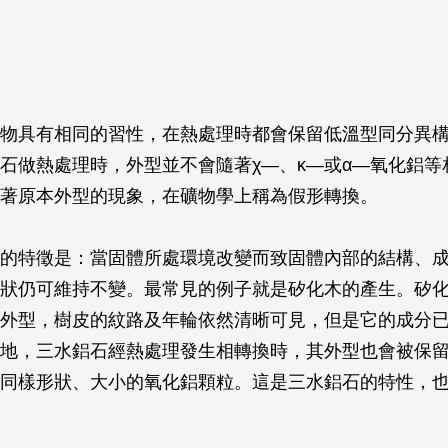
物具有相同的習性，在熱處理時都會保留低溫型同分異
石做熱處理時，外型並不會隨著χ—、κ—或α—氧化鋁等
著原本外型的現象，在礦物學上稱為假形轉換。
的特徵是：當固體所處環境改變而致固體內部的結構、
狀仍可維持不變。最常見的例子就是矽化木的產生。矽
外型，樹皮的紋路及年輪依然清晰可見，但是它的成分
地，三水鋁石經熱處理發生相轉換時，其外型也會被保
同樣形狀、大小的氧化鋁顆粒。這是三水鋁石的特性，