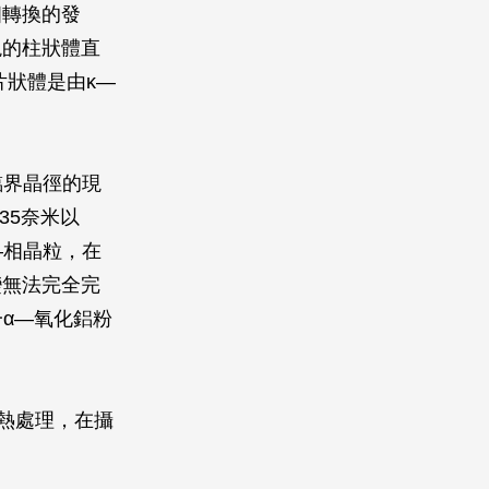
相轉換的發
現的柱狀體直
片狀體是由κ—
臨界晶徑的現
35奈米以
—相晶粒，在
變無法完全完
α—氧化鋁粉
熱處理，在攝