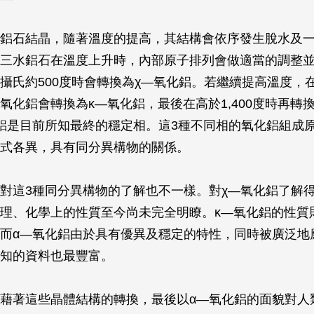
鋁石結晶，隨著溫度的提高，其結構會依序發生脫水及
三水鋁石在溫度上升時，內部原子排列會做適當的調整
攝氏約500度時會轉換為χ—氧化鋁。若繼續提高溫度，在攝
χ—氧化鋁會轉換為κ—氧化鋁，最後在高於1,400度時再轉
鋁是目前所知最終的穩定相。這3種不同相的氧化鋁組成
式各異，具有同分異構物的關係。
對這3種同分異構物的了解也不一樣。對χ—氧化鋁了解
理、化學上的性質至今尚未完全明瞭。κ—氧化鋁的性質則
而α—氧化鋁由於具有優異及穩定的特性，同時被廣泛地
知的資料也最豐富。
藉著這些晶體結構的轉換，最後以α—氧化鋁的面貌對人