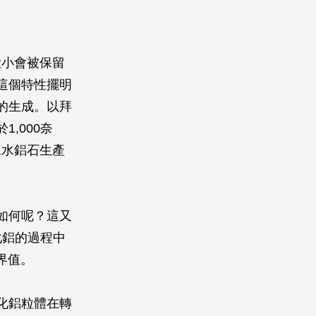
大小會被保留
這個特性擺明
的生成。以拜
,000奈
三水鋁石生產
如何呢？這又
化鋁的過程中
界值。
化鋁粒體在轉