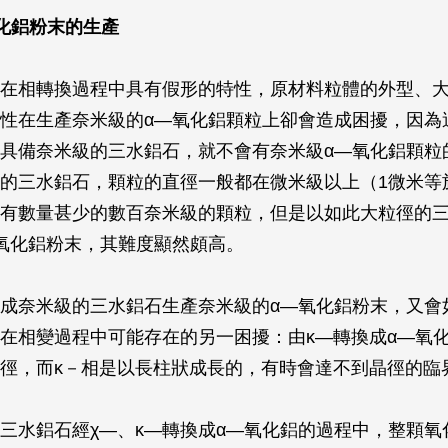
化鋁粉末的生產
在相轉換過程中具有假形的特性，原材料粒體的外型、
性在生產奈米級的α—氧化鋁顆粒上卻會造成困擾，因為
具備奈米級的三水鋁石，就不會有奈米級α—氧化鋁顆粒
的三水鋁石，顆粒的直徑一般都在微米級以上（1微米等於1
有數量甚少的數百奈米級的顆粒，但是以如此大粒徑的
氧化鋁粉末，其難度顯然頗高。
成奈米級的三水鋁石生產奈米級的α—氧化鋁粉末，又會
在相變過程中可能存在的另一困擾：由κ—轉換成α—氧
徑，而κ－相是以長柱狀成長的，有時會達不到晶徑的臨
三水鋁石經χ—、κ—轉換成α—氧化鋁的過程中，整顆氧