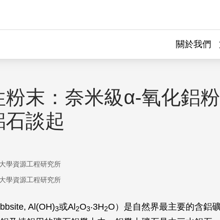
關於我們
性粉末：奈米級α-氧化鋁粉
鋁石談起
大學資源工程研究所
大學資源工程研究所
ite, Al(OH)
或Al
O
‧3H
O）是自然界最主要的含鋁
3
2
3
2