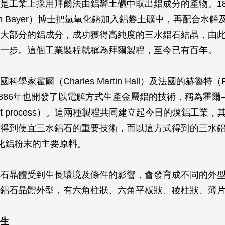
是工業上採用拜爾法由鋁礬土礦中取出鋁成分的產物。18
oseph Bayer）博士把氫氧化鈉加入鋁礬土礦中，再配合水
大部分的鋁成分，成功獲得高純度的三水鋁石結晶，由
一步。這個工業製程就稱為拜爾製程，至今已有百年。
學家霍爾（Charles Martin Hall）及法國的赫魯特（P
t）於1886年也開發了以電解方式生產金屬鋁的技術，稱為霍
eroult process）。這兩種製程共同建立起今日的煉鋁工業
得到便宜三水鋁石的重要技術，而以這方式得到的三水
化鋁粉末的主要原料。
石晶體受到生長環境及條件的影響，會發育成不同的外
鋁石晶體外型，有六角柱狀、六角平板狀、稜柱狀、薄
生