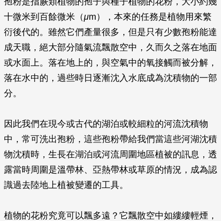
孢粉是指蕨類植物的孢子與種子植物的花粉，大小約幾
十微米到百餘微米（
μ
m），本來的任務是植物用來繁
衍後代的。雖然它們產量很多，但是只有少數孢粉能達
成天職，絕大部分隨氣流飄散空中，久而久之落在地面
或水面上。落在地上的，與空氣中的氧接觸而被分解，
落在水中的，過些時日逐漸沈入水底成為沈積物的一部
分。
因此我們在現今或古代的湖泊或較細粒的河流沈積物
中，常可洗出孢粉，這些孢粉帶給我們當這些河湖沈積
物沈積時，生長在湖泊或河流周圍地區植被的訊息，透
露當時周圍是溫帶林、亞熱帶林或草原的情況，成為認
識過去陸地上植被變遷的工具。
植物的花粉究竟可以飄多遠？它飄散空中如縷縷輕煙，