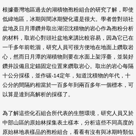
根據臺灣地區過去的湖積物孢粉組合的研究了解，即使
低緯地區，冰期與間冰期變化還是很大。學者曾對頭社
盆地及日月潭鑽井取出湖沼沈積物的岩心作為孢粉分析
的材料，取岩心對頭社盆地來講比較容易，因為它已在
一千多年前乾涸，研究人員可很方便地在地面上鑽取岩
心，然而日月潭的湖積物則要在水面上架浮臺，並裝好
鑽井設備且定錨固定位置來鑽取岩心。取出的岩心每隔
十公分採樣，並作碳-14定年，知道沈積物的年代，十
公分的間隔約相當於一百多年到兩百多年一個標本，可
以算是達到高解析的採樣了。
為了解這些化石組合所代表的生態環境，研究人員又於
中部山區的原始林採集表土樣本，分析這些不同高度的
原始林地表樣品的孢粉組合，看看有沒有與冰期時類似