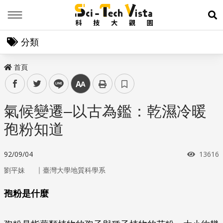
Menu
展
分類
首頁
facebook
twitter
line
中
氣候變遷–以古為鑑：乾濕冷暖
孢粉知道
瀏覽次
92/09/04
13616
｜
劉平妹
臺灣大學地質科學系
孢粉是什麼