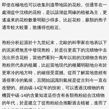
即使在極地也可以收集到溫帶地區的花粉。但通常在一
處湖盆中沈積的花粉，是以該湖盆周緣的植被為主，更
遙遠來的花粉數量明顯少得多。比起花粉，蕨類的孢子
通常較大較重，散播得也較近。
孢粉分析起源於十九世紀末，北歐的科學家在地表以下
的泥炭裡無意中發現孢粉，於是往更底下的沈積物中去
洗出所含花粉，當他們看到一萬年以前的沈積物含有的
孢粉所代表的植屬，比起當地現代的種屬明顯地分布於
更寒冷的地方時，的確很受震撼。從而了解當地曾經有
過很寒冷的氣候，且開始認識到氣候是從古到今一直在
改變的。經由碳-14定年的技術，可以透過沈積物的有
機質中碳-14的含量知道這些含有各類孢粉組合沈積物
的年代，於是建立了從孢粉組合推斷過去植被，進而了