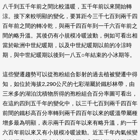
八千到五千年前之間比較溫暖，五千年前以來開始轉
涼。接下來較明顯的變化，要算距今三千七百到兩千四
百年前之間的轉冷乾，與兩千四百年到一千六百年前之
間的略升溫。其後仍有小規模冷暖波動，例如可看出相
當於歐洲中世紀暖期，以及中世紀暖期以前的冷涼時
期，與中世紀暖期以後到一八五○年結束的小冰期等。
這些變遷趨勢可以從孢粉組合影射的過去植被變遷中得
知，如位於海拔2,290公尺的七彩湖屬於鐵杉林帶，由
三米多的湖泊沈積物所得的孢粉組合百分率圖可看出，
在這約四到五千年的變化中，以三千七百到兩千四百年
前間的鐵杉高百分率轉到兩千四百年以來的暖溫帶屬種
增多最為明顯，表示兩千四百年以來有略升溫，約一千
六百年前以來又有小規模冷暖波動。近五千年內氣候變