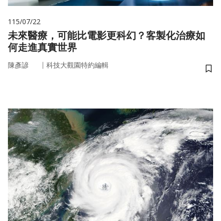
115/07/22
未來醫療，可能比電影更科幻？客製化治療如
何走進真實世界
｜
陳彥諺
科技大觀園特約編輯
儲