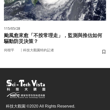
115/05/28
颱風愈來愈「不按常理走」，監測與推估如何
驅動防災決策？
｜
何楷平
科技大觀園特約記者
儲
科技大觀園 ©2020 All Rights Reserved.