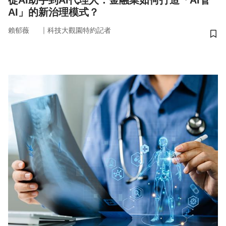
從AI助手到AI代理人：金融業如何打造「AI管
AI」的新治理模式？
｜
賴郁薇
科技大觀園特約記者
儲