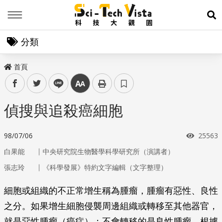
Menu
展
分類
首頁
facebook
twitter
line
中
偵搜與追殺癌細胞
瀏覽次
98/07/06
25563
｜
白果能
中央研究院生物醫學科學研究所（演講者）
｜
張志玲
《科學發展》特約文字編輯（文字整理）
細胞或組織的不正常增生稱為腫瘤，腫瘤有惡性、良性
之分。如果增生細胞侵襲周邊組織或轉移至其他器官，
就是惡性腫瘤（癌症）；不會轉移的是良性腫瘤。根據