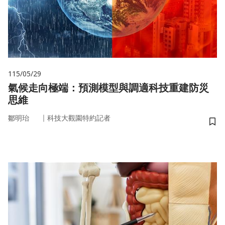
115/05/29
氣候走向極端：預測模型與調適科技重建防災
思維
｜
鄒明珆
科技大觀園特約記者
儲