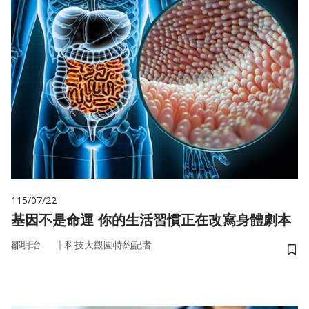
115/07/22
基因不是命運 你的生活習慣正在改寫身體劇本
｜
鄒明珆
科技大觀園特約記者
儲