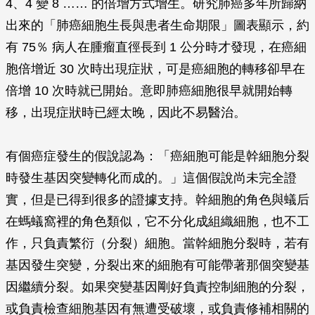
4、4 變 8 …… 的倍增方式增生。研究肺癌多年所歸納
出來的「肺癌細胞生長與患者生命期限」圖表顯示，約
有 75％ 病人在腫瘤直徑長到 1 公分時才發現，在癌細
胞倍增近 30 次時出現症狀，可是癌細胞的轉移卻早在
倍增 10 次時就已開始。意即肺癌細胞很早就開始轉
移，出現症狀時已經太晚，因此不易醫治。
有個癌症發生的假說認為：「癌細胞可能是幹細胞分裂
時發生基因突變轉化而成的。」這個假說尚未完全證
實，但是已得到很多的證據支持。幹細胞的角色與蟻后
在螞蟻窩裡的角色類似，它不分化成組織細胞，也不工
作，只負責繁衍（分裂）細胞。當幹細胞分裂時，若有
基因發生突變，分裂出來的細胞有可能帶著那個突變基
因繼續分裂。如果突變基因剛好負責控制細胞的分裂，
或負責檢查細胞基因有無遭受破壞，或負責修補相關的