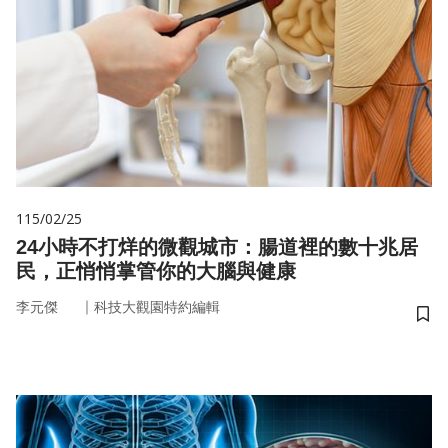
115/02/25
24小時不打烊的微觀城市：腸道裡的數十兆居
民，正悄悄掌管你的大腦與健康
｜
李元傑
科技大觀園特約編輯
儲