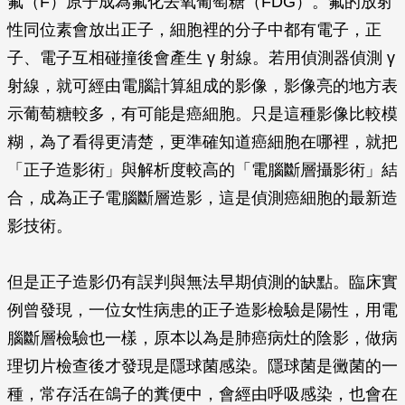
氟（F）原子成為氟化去氧葡萄糖（FDG）。氟的放射
性同位素會放出正子，細胞裡的分子中都有電子，正
子、電子互相碰撞後會產生 γ 射線。若用偵測器偵測 γ
射線，就可經由電腦計算組成的影像，影像亮的地方表
示葡萄糖較多，有可能是癌細胞。只是這種影像比較模
糊，為了看得更清楚，更準確知道癌細胞在哪裡，就把
「正子造影術」與解析度較高的「電腦斷層攝影術」結
合，成為正子電腦斷層造影，這是偵測癌細胞的最新造
影技術。
但是正子造影仍有誤判與無法早期偵測的缺點。臨床實
例曾發現，一位女性病患的正子造影檢驗是陽性，用電
腦斷層檢驗也一樣，原本以為是肺癌病灶的陰影，做病
理切片檢查後才發現是隱球菌感染。隱球菌是黴菌的一
種，常存活在鴿子的糞便中，會經由呼吸感染，也會在