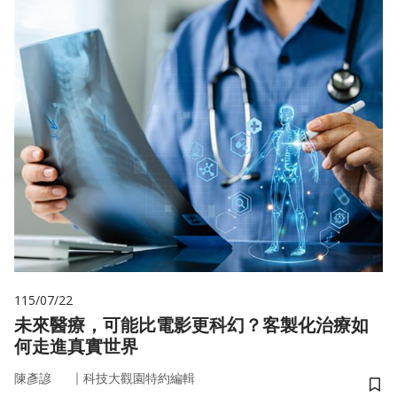
115/07/22
未來醫療，可能比電影更科幻？客製化治療如
何走進真實世界
｜
陳彥諺
科技大觀園特約編輯
儲