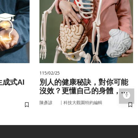
115/02/25
成式AI
別人的健康秘訣，對你可能
沒效？更懂自己的身體，才
回
更能「精準健康」！
｜
陳彥諺
科技大觀園特約編輯
儲存書籤
儲