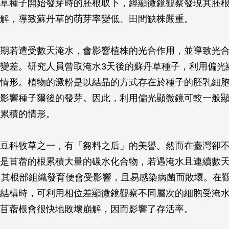
草種子開始發芽時的胚根取下，經顯微鏡觀察發現其胚根
解，導致蘇丹草的萌芽率變低、田間缺株嚴重。
期若遭受數天淹水，會影響植株的光合作用，並導致光
變差。研究人員曾取淹水3天後的蘇丹草種子，利用偏光
情形。植物的澱粉是以結晶的方式存在於種子的胚乳細
影響種子爾後的發芽。因此，利用偏光顯微鏡可較一般
累積的情形。
豆科牧草之一，有「芻料之后」的美譽。然而在臺灣卻
是苜蓿的根累積大量的碳水化合物，若遇淹水且連續數
，其根部組織發育便會受影響，且易感染病菌而敗壞。在
結構時，可利用相位差顯微鏡觀察不同層次的細胞受淹
苜蓿根會很快地敗壞崩解，因而影響了存活率。