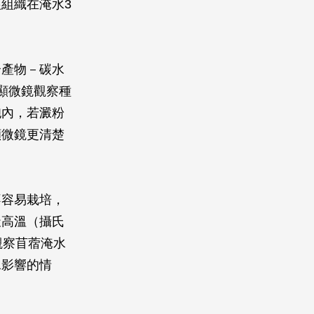
組織在淹水3
合產物－碳水
顯微鏡觀察種
胞內，若澱粉
顯微鏡更清楚
不容易栽培，
天高溫（攝氏
觀察苜蓿淹水
水影響的情