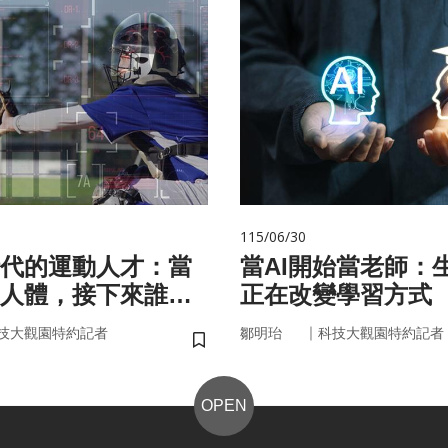
115/06/30
代的運動人才：當
當AI開始當老師：生
人體，接下來誰來
正在改變學習方式
｜
技大觀園特約記者
鄒明珆
科技大觀園特約記者
儲存書籤
OPEN