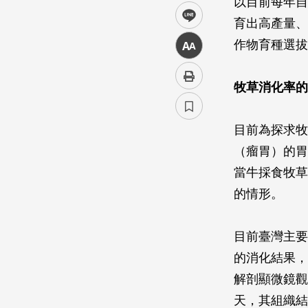
以目前每年自
line
育出高產量、
作物育種選拔
中
牧草消化率的
目前為探求牧
（瘤胃）的胃
當牛採食牧草
的情形。
目前臺灣主要
的消化結果，
解剖顯微鏡觀
天，其組織結