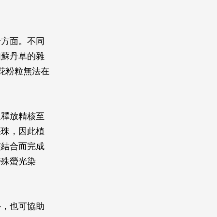
粉方面。不同
如蘇丹草的雜
花粉粒無法在
及釋放精核至
胚珠，因此植
核結合而完成
特殊螢光染
外，也可協助