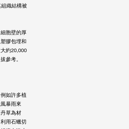
其組織結構被
，細胞壁的厚
以塑膠包埋和
20,000
選拔參考。
。例如許多植
颱風暴雨來
蘇丹草為材
中利用石蠟切