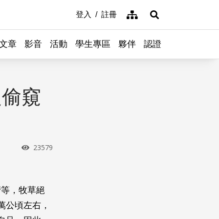
網站導覽
登入
註冊
展開搜尋
文章
影音
活動
學生專區
夥伴
認證
隻偷窺
瀏覽次數
23579
蓿等，牧草絕
萬公頃左右，