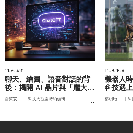
115/03/31
115/04/28
聊天、繪圖、語音對話的背
機器人時
後：揭開 AI 晶片與「龐大算
科技遇上
力」的真面目
接手？
｜
｜
曾繁安
科技大觀園特約編輯
鄒明珆
科
儲存書籤