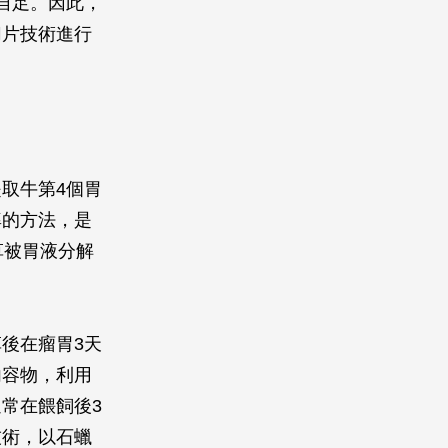
自足。因此，
切片技術進行
取牛第4個胃
率的方法，是
草被胃液分解
後在瘤胃3天
內容物，利用
常在餵飼後3
技術，以石蠟