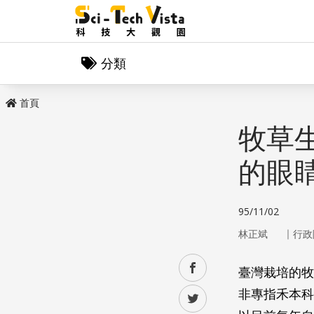
分類
首頁
牧草
的眼
95/11/02
｜
林正斌
行政
facebook
臺灣栽培的牧
非專指禾本科
twitter