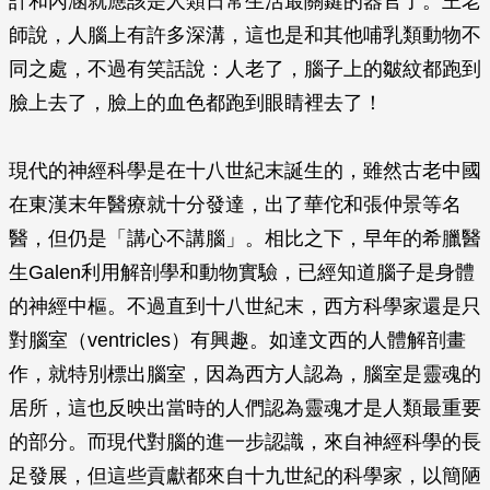
計和內涵就應該是人類日常生活最關鍵的器官了。王老
師說，人腦上有許多深溝，這也是和其他哺乳類動物不
同之處，不過有笑話說：人老了，腦子上的皺紋都跑到
臉上去了，臉上的血色都跑到眼睛裡去了！
現代的神經科學是在十八世紀末誕生的，雖然古老中國
在東漢末年醫療就十分發達，出了華佗和張仲景等名
醫，但仍是「講心不講腦」。相比之下，早年的希臘醫
生Galen利用解剖學和動物實驗，已經知道腦子是身體
的神經中樞。不過直到十八世紀末，西方科學家還是只
對腦室（ventricles）有興趣。如達文西的人體解剖畫
作，就特別標出腦室，因為西方人認為，腦室是靈魂的
居所，這也反映出當時的人們認為靈魂才是人類最重要
的部分。而現代對腦的進一步認識，來自神經科學的長
足發展，但這些貢獻都來自十九世紀的科學家，以簡陋