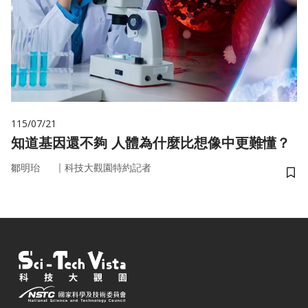
115/07/21
知道基因還不夠 人體為什麼比想像中更難懂？
｜
鄒明珆
科技大觀園特約記者
儲