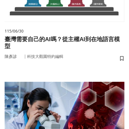
115/06/30
臺灣需要自己的AI嗎？從主權AI到在地語言模
型
｜
陳彥諺
科技大觀園特約編輯
儲