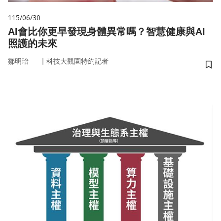
115/06/30
AI會比你更早發現身體異常嗎？智慧健康與AI
照護的未來
｜
鄒明珆
科技大觀園特約記者
儲