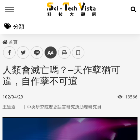
Menu
展
分類
首頁
facebook
twitter
line
中
人類會滅亡嗎？–天作孽猶可
違，自作孽不可逭
瀏覽次
102/04/29
13566
｜
王道還
中央研究院歷史語言研究所助理研究員