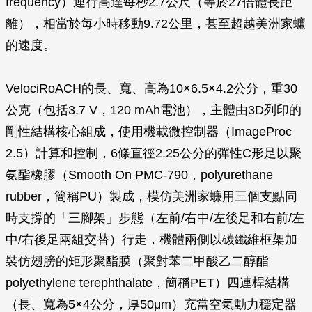
frequency）運行高達每秒2.7公尺（等於27倍體長距
離），相當於每小時移動9.72公里，甚至超越美洲家蠊
的速度。
VelociRoACH的長、寬、高為10×6.5×4.2公分，重30
公克（包括3.7 V，120 mAh電池），主體由3D列印的
剛性結構核心組成，使用機載微控制器（ImageProc
2.5）計算和控制，6條直徑2.25公分的彈性C形足以聚
氨酯橡膠（Smooth On PMC-790，polyurethane
rubber，簡稱PU）製成，模仿美洲家蠊用三個支點同
時支撐的「三腳架」步態（左前/右中/左後足和右前/左
中/右後足兩組交替）行走，機體兩側以碳纖維框架加
裝仿翅膀的矩形聚酯膜（聚對苯二甲酸乙二醇酯
polyethylene terephthalate，簡稱PET）四連桿結構
（長、寬為5×4公分，厚50μm）充當空氣動力穩定器