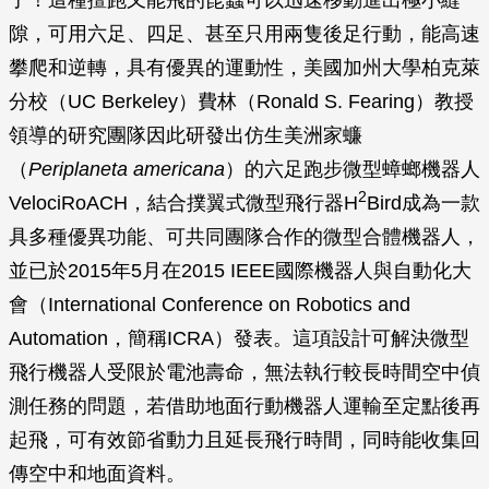
了！這種擅跑又能飛的昆蟲可以迅速移動進出極小縫
隙，可用六足、四足、甚至只用兩隻後足行動，能高速
攀爬和逆轉，具有優異的運動性，美國加州大學柏克萊
分校（UC Berkeley）費林（Ronald S. Fearing）教授
領導的研究團隊因此研發出仿生美洲家蠊
（
Periplaneta americana
）的六足跑步微型蟑螂機器人
2
VelociRoACH，結合撲翼式微型飛行器H
Bird成為一款
具多種優異功能、可共同團隊合作的微型合體機器人，
並已於2015年5月在2015 IEEE國際機器人與自動化大
會（International Conference on Robotics and
Automation，簡稱ICRA）發表。這項設計可解決微型
飛行機器人受限於電池壽命，無法執行較長時間空中偵
測任務的問題，若借助地面行動機器人運輸至定點後再
起飛，可有效節省動力且延長飛行時間，同時能收集回
傳空中和地面資料。