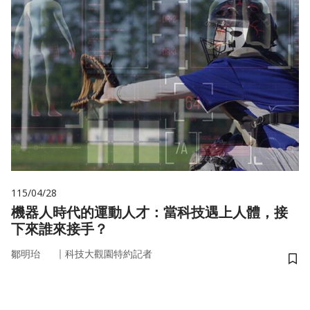
115/04/28
機器人時代的運動人才：當科技遇上人體，接
下來誰來接手？
｜
鄒明珆
科技大觀園特約記者
儲