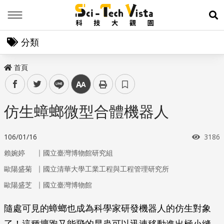
Menu
展
分類
首頁
facebook
twitter
line
中
仿生蟑螂微型合體機器人
瀏覽
106/01/16
3186
｜
賴婉婷
國立臺灣博物館研究組
｜
歐陽盛菊
國立清華大學工業工程與工程管理研究所
｜
歐陽盛芝
國立臺灣博物館
隨處可見的蟑螂也成為科學家研發機器人的仿生對象