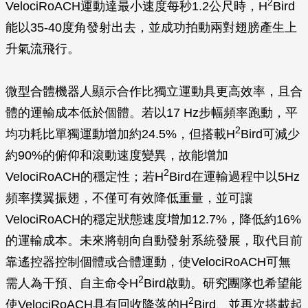
2
VelociRoACH運動達最小速度每秒1.2公尺時，H
Bird
能以35-40度角發射出去，並成功拍動兩對翅膀產生上
升氣流飛行。
微型合體機器人顯示合作比獨立運動具更高效率，且合
體的運輸成本低於個體。若以17 Hz步幅頻率跑動，平
2
均功耗比單獨運動增加約24.5%，但搭載H
Bird可減少
約90%的俯仰和滾動速度變異，故能增加
2
VelociRoACH的穩定性；若H
Bird在運輸過程中以5Hz
頻率撲翼振翅，不僅可有效降低重量，並可讓
VelociRoACH的穩定狀態速度增加12.7%，降低約16%
的運輸成本。未來將朝向自動發射系統發展，取代目前
靠遙控器控制個體或合體運動，使VelociRoACH可無
2
需人為干預、自主命令H
Bird啟動。研究團隊也希望能
2
使VelociRoACH具有回收降落的H
Bird、並再次搭載起