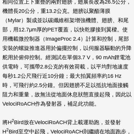
相同位置上下重疊的兩對翅膀，翅展長改為26.5公分，
機體長20公分，重13.2公克。翅膀以聚酯薄膜
（Mylar）製成並以碳纖維框架增強機體、翅膀、和尾
部，用12.7μm厚的PET覆蓋，以快乾膠接到翼樑。使
用機載微控制器（ImageProc 2.4）計算和控制，尾部
安裝的螺旋推進器用於偏擺控制，以伺服器驅動的升降
舵用於俯仰控制。經測試在單個3.7 V，90 mAh鋰電池
供電時，可攜帶2.8公克的有效荷載，以平均對地速度
每秒1.2公尺飛行近10分鐘；最大拍翼頻率約16 Hz
時，可飛行約2.5分鐘。但因翅膀不足以抵抗地面接觸
阻力和重量，故無法從地面休息狀態直接起飛，因此以
VelociRoACH作為發射器，補足此功能。
2
將H
Bird放在VelociRoACH背上載運助跑，並發射
2
H
Bird至空中起飛，VelociRoACH則繼續在地面跑步，