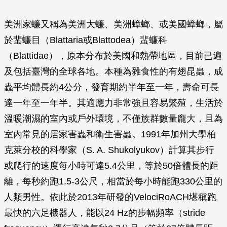
美洲家蠊又稱為美洲大蠊、美洲蟑螂、或美國蟑螂，屬
於蜚蠊目（Blattaria或Blattodea）蜚蠊科
（Blattidae），原本分布於美國和熱帶地區，目前已遍
及包括臺灣的全球各地。本種為雜食性的有翅昆蟲，成
蟲平均體長約4公分，發育期約半年至一年，壽命可長
達一年至一年半。其適應力非常強且容易繁殖，生活於
溫暖潮濕的室內或戶外環境，不僅族群數量龐大，且為
室內常見的居家害蟲和衛生害蟲。1991年加州大學柏
克萊分校的科學家（S. A. Shukolyukov）計算其步行
或爬行的速度每小時可達5.4公里，等於50倍體長的距
離，每秒約跑1.5-3公尺，相當於每小時能跑330公里的
人類男性。依此於2013年研發的VelociRoACH堪稱跑
最快的六足機器人，能以24 Hz的步幅頻率（stride