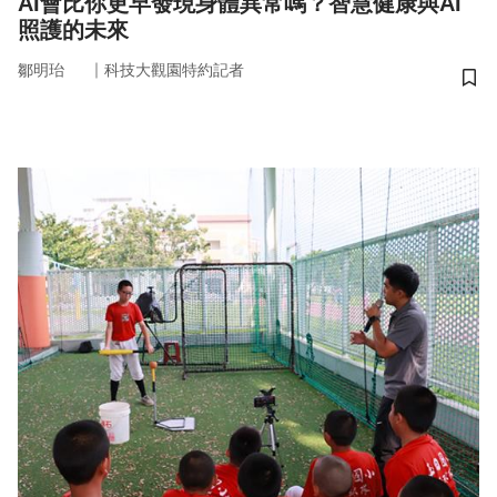
AI會比你更早發現身體異常嗎？智慧健康與AI
照護的未來
｜
鄒明珆
科技大觀園特約記者
儲