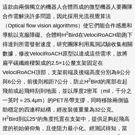
這款由兩個獨立的機器人合體而成的微型機器人要團隊
合作需解決許多問題，因此採用光流視覺算法
（Optical flow vision algorithms）使它們能合作感應和
2
導航以克服障礙。合體時H
Bird在VelociRoACH助跑下
得達到所需發射速度，研究團隊利用風洞試驗收集相關
數據，修改VelociRoACH原型以達成這些需求，故將
扁平碳纖維樑製成的2.5×1公釐支架固定在
VelociRoACH頂部，支架前端及後端高度分別為9公分
2
與6公分，前後則相距7公分，防止H
Bird的尾部在起
飛前或起飛時刮到地面，並以厚度2密耳（mil，千分之
一英吋＝25.4μm）的PET吊帶支撐，同時移除兩側協
助穩定的四連桿結構，經改裝後重量為32公克。
2
H
Bird則以25°的角度托置在支架中，提供足夠起飛高
度的初始俯仰角，且使阻力最小化。經測試得知，當