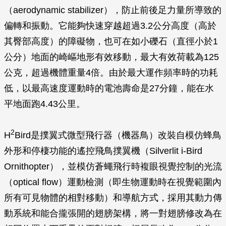
（aerodynamic stabilizer），防止前後足力量所導致的
偏轉和振動。它能夠快速穿越超過3.2公分高度（高於
其臀部高度）的障礙物，也可在如小礫石（直徑小於1
公分）地面的崎嶇地形有效移動，最大有效荷載為125
公克，超過機體重量4倍。由於最大運作頻率時的功耗
低，以最高速度運動時的電池壽命是27分鐘，能在水
平地面跑4.43公里。
2
H
Bird是撲翼式微型飛行器（機器鳥）改裝自模仿蜂鳥
外形和停棲功能的遙控飛鳥撲翼機（Silverlit i-Bird
Ornithopter），並模仿蒼蠅飛行時複眼視覺控制的光流
（optical flow）運動檢測（即生物運動時在視覺範圍內
所有可見物體的相對移動）和導航方式，採用其動力傳
動系統和能合攏張開的翅膀架構，將一對翅膀修改為在