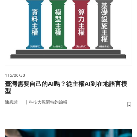
115/06/30
臺灣需要自己的AI嗎？從主權AI到在地語言模
型
｜
陳彥諺
科技大觀園特約編輯
儲