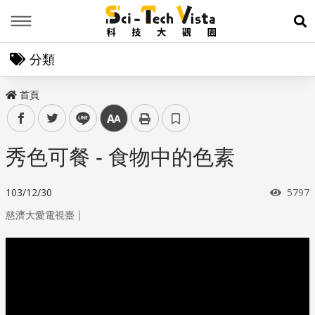
Menu
展
分類
首頁
facebook
twitter
line
中
秀色可餐 - 食物中的色素
瀏覽
103/12/30
5797
｜
慈濟大愛電視臺