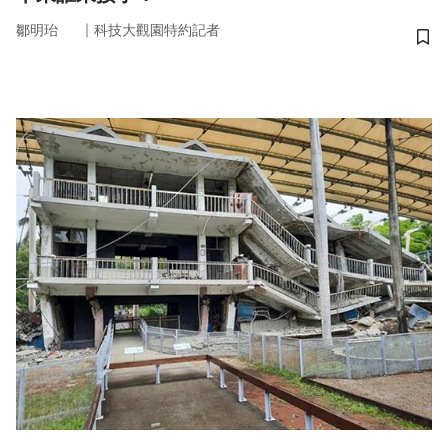
｜
鄒明珆
科技大觀園特約記者
儲