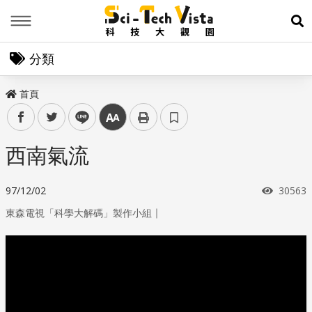
Menu
展
分類
首頁
facebook
twitter
line
中
西南氣流
瀏覽次
97/12/02
30563
｜
東森電視「科學大解碼」製作小組