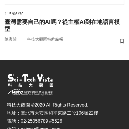
115/06/30
臺灣需要自己的AI嗎？從主權AI到在地語言模
型
｜
陳彥諺
科技大觀園特約編輯
儲
科技大觀園 ©2020 All Rights Reserved.
地址：臺北市大安區和平東路二段106號22樓
電話：02-25056789 #5526