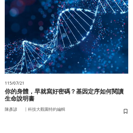
115/07/21
你的身體，早就寫好密碼？基因定序如何閱讀
生命說明書
｜
陳彥諺
科技大觀園特約編輯
儲