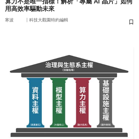
算力不是唯一指標！解析「專屬 AI 晶片」如何
用高效率驅動未來
｜
寒波
科技大觀園特約編輯
儲