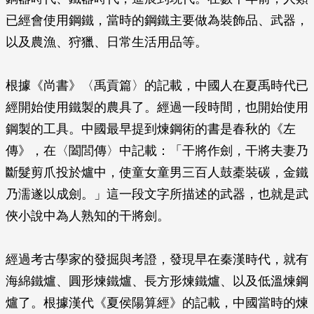
已經會使用鋼鐵，當時的鋼鐵主要做為裝飾品、武器，
以及農漁、狩獵、日常生活用品等。
根據《尚書》〈禹貢篇〉的記載，中國人在夏禹時代已
經開始使用鐵製的農具了。經過一段時間，也開始使用
鋼製的工具。中國最早提到煉鋼術的書是春秋的《左
傳》，在〈闔閭傳〉中記載：「干將作劍，干將夫妻乃
斷髮剪爪投於爐中，使童女童男三百人鼓橐裝碳，金鐵
乃濡遂以成劍。」這一段文字所描述的武器，也就是武
俠小說中為人熟知的干將劍。
經過考古學家的發掘與考證，發現早在秦漢時代，就有
海綿鐵爐、圓形煉鐵爐、長方形煉鐵爐、以及低溫煉鋼
爐了。根據漢代《夏侯陽算經》的記載，中國當時的煉