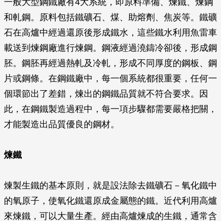
一般大型鋼鐵廠有4大系統，即原料準備、煉鐵、煉鋼
和軋鋼。原料包括鐵礦石、煤、助熔劑、焦炭等。鐵礦
石在高爐中經過還原後形成鐵水，這些鐵水利用魚雷車
載送到煉鋼廠進行煉鋼。鋼液經過澆鑄冷卻後，形成鋼
胚。鋼胚再經過熱軋及冷軋，形成不同厚度的鋼板、鋼
片或鋼條。在鋼鐵廠中，每一個系統都很重要，任何一
個環節出了差錯，煉出的鋼鐵品質就不符合要求。因
此，在鋼鐵製造過程中，每一項步驟都需要嚴格把關，
才能製造出品質優良的鋼材。
煉鐵
煉製生鐵的基本原則，就是設法除去鐵礦石－氧化鐵中
的氧原子，使氧化鐵還原成金屬態的鐵。近代利用高爐
來煉鐵，可以大量生產。經由高爐煉成的生鐵，通常含