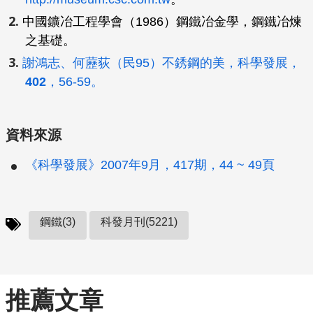
中國鑛冶工程學會（1986）鋼鐵冶金學，鋼鐵冶煉
之基礎。
謝鴻志、何藶荻（民95）不銹鋼的美，
科學發展
，
402
，56-59。
資料來源
《科學發展》2007年9月，417期，44 ~ 49頁
鋼鐵(3)
科發月刊(5221)
推薦文章