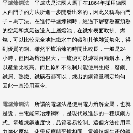
平爐煉鋼法
平爐法是法國人馬丁在1864年採用德國
人西門子的方法所進一步開發出來的，因此又稱為西門
子－馬丁法。在進行平爐煉鋼時，經過下層蓄熱室預熱
的空氣和煤氣被送入上層熔池，在鐵水表面吹拂、燃
燒，可以比較完全地把鐵水中的碳和其他雜質氧化，得
到優質的鋼。雖然平爐冶煉的時間比較長，一般是24
小時，但因為熔池很大，一爐便可以煉製百噸鋼水，所
以產量比較高。而且原料不限制只能使用生鐵，廢鋼、
鐵屑、熟鐵、鐵礦石都可以，煉出的鋼質量穩定均勻，
因此一直沿用至今。
電爐煉鋼法
所謂的電爐法是使用電力熔解金屬，也就
是說，由電能來冶煉鋼料，是現代最進步的一種煉鋼方
式。電爐煉鋼速度快，品質容易控制。這個方法使用電
力熔化原料，化學反應與平爐相同。電爐煉鋼生產的鋼