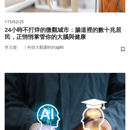
115/02/25
24小時不打烊的微觀城市：腸道裡的數十兆居
民，正悄悄掌管你的大腦與健康
｜
李元傑
科技大觀園特約編輯
儲