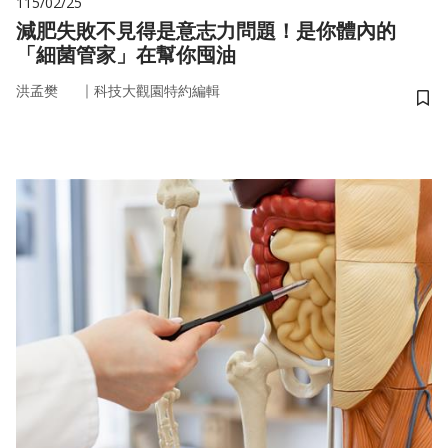
115/02/25
減肥失敗不見得是意志力問題！是你體內的
「細菌管家」在幫你囤油
｜
洪孟樊
科技大觀園特約編輯
儲