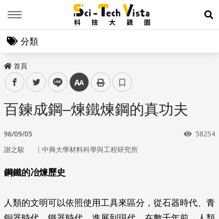
Menu
展
分類
首頁
facebook
twitter
line
中
百鍊成鋼–煉鐵煉鋼的真功夫
瀏覽次
96/09/05
58254
｜
謝之駿
中興大學材料科學與工程研究所
鋼鐵的冶煉歷史
人類的文明可以依照使用工具來區分，從石器時代、青
銅器時代、鐵器時代，進展到現代。在數千年前，人類