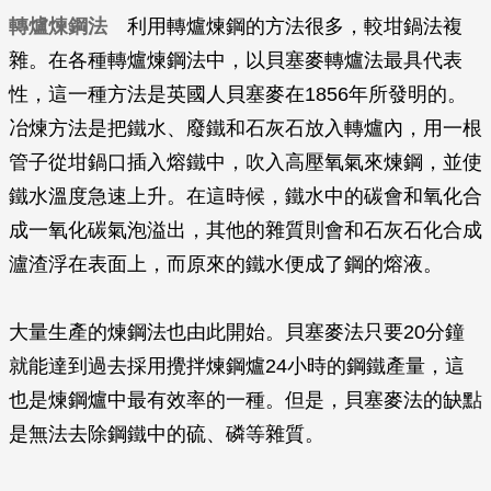
轉爐煉鋼法
利用轉爐煉鋼的方法很多，較坩鍋法複
雜。在各種轉爐煉鋼法中，以貝塞麥轉爐法最具代表
性，這一種方法是英國人貝塞麥在1856年所發明的。
冶煉方法是把鐵水、廢鐵和石灰石放入轉爐內，用一根
管子從坩鍋口插入熔鐵中，吹入高壓氧氣來煉鋼，並使
鐵水溫度急速上升。在這時候，鐵水中的碳會和氧化合
成一氧化碳氣泡溢出，其他的雜質則會和石灰石化合成
瀘渣浮在表面上，而原來的鐵水便成了鋼的熔液。
大量生產的煉鋼法也由此開始。貝塞麥法只要20分鐘
就能達到過去採用攪拌煉鋼爐24小時的鋼鐵產量，這
也是煉鋼爐中最有效率的一種。但是，貝塞麥法的缺點
是無法去除鋼鐵中的硫、磷等雜質。