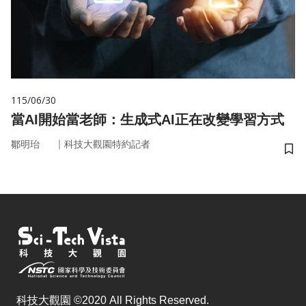
115/06/30
當AI開始當老師：生成式AI正在改變學習方式
｜
鄒明珆
科技大觀園特約記者
儲
科技大觀園 ©2020 All Rights Reserved.