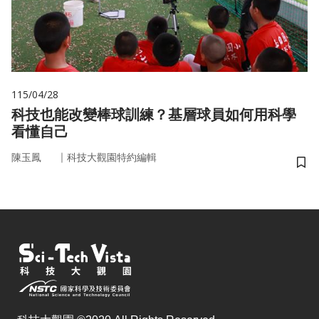
115/04/28
科技也能改變棒球訓練？基層球員如何用科學
看懂自己
｜
陳玉鳳
科技大觀園特約編輯
儲