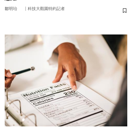
｜
鄒明珆
科技大觀園特約記者
儲