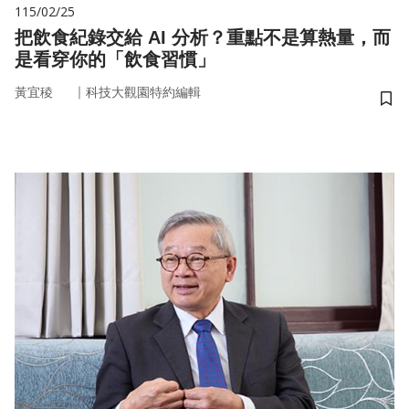
115/02/25
把飲食紀錄交給 AI 分析？重點不是算熱量，而
是看穿你的「飲食習慣」
｜
黃宜稜
科技大觀園特約編輯
儲