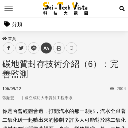
Menu
展
分類
首頁
facebook
twitter
line
中
碳地質封存技術介紹（6）：完
善監測
瀏覽
106/09/12
2804
｜
張貽斐
國立成功大學資源工程學系
你是否曾經體會過，打開汽水的那一剎那，汽水全跟著
二氧化碳一起噴出來的慘劇？許多人可能對於將二氧化