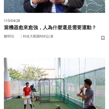
115/04/28
當機器愈來愈強，人為什麼還是需要運動？
｜
鄒明珆
科技大觀園特約記者
儲