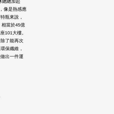
林總總加起
，像是熱感應
寶特瓶來說，
相當於45億
座101大樓。
，除了能再次
生環保纖維，
能做出一件運
出