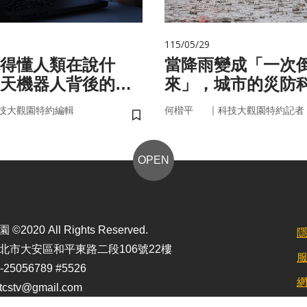
115/05/29
聽得懂人類在說什
當降雨變成「一次
天機器人背後的語
來」，城市的災防
即時應變？
｜
技大觀園特約編輯
何楷平
科技大觀園特約記者
儲存書籤
OPEN
2020 All Rights Reserved.
北市大安區和平東路二段106號22樓
25056789 #5526
stv@gmail.com