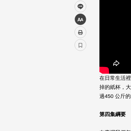
line
中
在日常生活裡
掉的紙­杯，
過450 公
第四集綱要