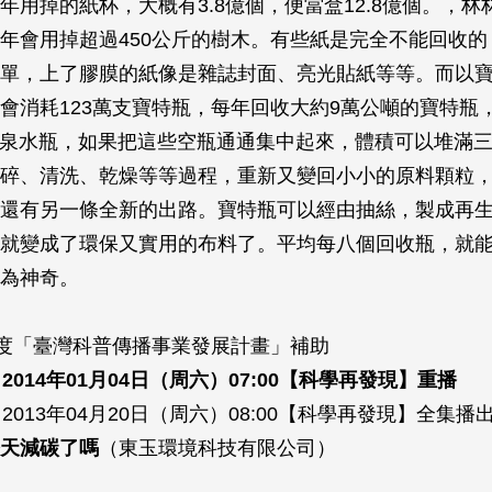
年用掉的紙杯，大概有3.8億個，便當盒12.8億個。，林
年會用掉超過450公斤的樹木。有些紙是完全不能回收的
單，上了膠膜的紙像是雜誌封面、亮光貼紙等等。而以
會消耗123萬支寶特瓶，每年回收大約9萬公噸的寶特瓶，
c的礦泉水瓶，如果把這些空瓶通通集中起來，體積可以堆滿三
碎、清洗、乾燥等等過程，重新又變回小小的原料顆粒
還有另一條全新的出路。寶特瓶可以經由抽絲，製成再
就變成了環保又實用的布料了。平均每八個回收瓶，就
為神奇。
年度「臺灣科普傳播事業發展計畫」補助
2014年01月04日（周六）07:00【科學再發現】重播
04月20日（周六）08:00【科學再發現】全集播
天減碳了嗎
（東玉環境科技有限公司）