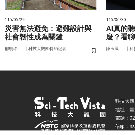
115/05/29
115/06/30
災害無法避免：避難設計與
AI真的
社會韌性成為關鍵
麼？看聊
言科技
｜
｜
鄒明珆
科技大觀園特約記者
陳玉鳳
科
儲存書籤
科技大觀園 ©
地址：臺
電話：02-
信箱：nstc