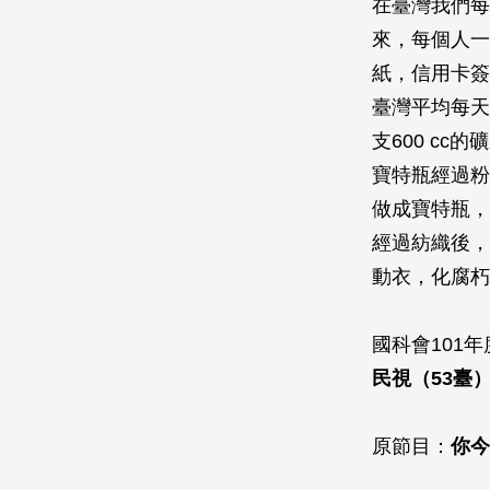
在臺灣我們每
來，每個人一
紙，信用卡簽
臺灣平均每天
支600 c
寶特瓶經過粉
做成寶特瓶，
經過紡織後，
動衣，化腐朽
國科會101
民視（53臺）
2013年
原節目：
你今