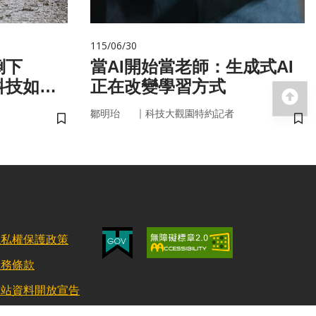
115/06/30
倒下
當AI開始當老師：生成式AI
科技如何
正在改變學習方式
回
｜
鄒明珆
科技大觀園特約記者
儲存書籤
儲
隱私權保護政策
服務條款
網站資料開放宣告