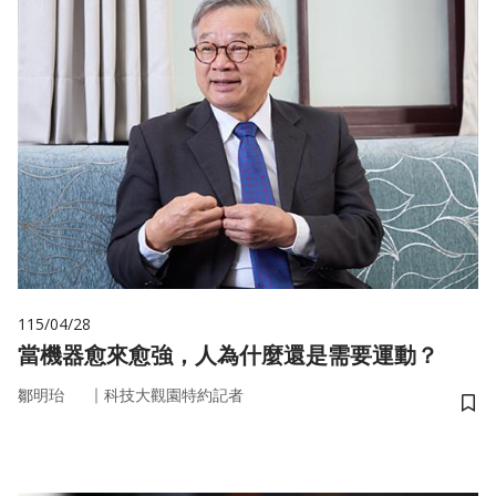
115/04/28
當機器愈來愈強，人為什麼還是需要運動？
｜
鄒明珆
科技大觀園特約記者
儲