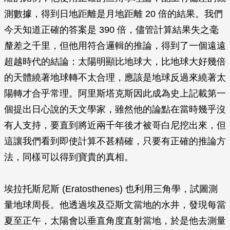
測數據，得到日地距離是月地距離 20 倍的結果。我們
今天知道正確的答案是 390 倍，儘管計算結果失之毫
釐差之千里，但他用符合邏輯的推論，得到了一個遠遠
超越時代的結論：太陽明顯比地球大，比地球大好幾倍
的天體繞著地球轉不太合理，應該是地球反過來繞著太
陽轉才合乎常理。阿里斯塔克斯因此成為史上記載第一
個提出日心說的天文學家，雖然他的論點在當時幾乎沒
有人支持，要直到將近兩千年後才被哥白尼挖出來，但
這讓我們看到即使計算不甚精確，只要有正確的推論方
法，同樣可以得到寶貴的真相。
埃拉托斯尼斯 (Eratosthenes) 也利用三角學，試圖測
量地球周長。他透過埃及亞斯文當地的水井，發現每當
夏至正午，太陽會以垂直角度直射當地，於是他去測量