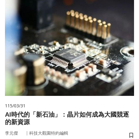
115/03/31
AI時代的「新石油」：晶片如何成為大國競逐
的新資源
｜
李元傑
科技大觀園特約編輯
儲