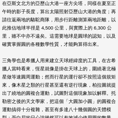
在亞斯文北方的亞歷山大港一座方尖塔，同樣在夏至正
午時的影子長度，算出太陽照射亞歷山大港的角度；再
請往返兩地的駱駝商隊，用步行距離測算兩地距離，以
此推估地球半徑是 4,500 公里，與實際上的 6,300 公
里，雖不中亦不遠矣。這需要地球是圓球的認知，以及
確實掌握圓的各種數學性質，才能夠算得出來。
三角學也是希臘人用來建立天球經緯度的工具，在古希
臘人當時看來，恆星就像是掛在天球上的，圍繞著北極
星做等速圓周運動；然而行星的運行卻不按照這個規矩
來，像木星之類的行星甚至還有逆行現象，柏拉圖就提
出了繞地的圓複合運動，試圖對這個現象加以解釋。托
勒密之後的天文學家，把這個「大圓加小圓」的圓複合
運動搞得十分複雜，甚至有多達八十幾個圓的天體模
型；哥白尼的日心說雖然可以有效減少使用圓的數量，