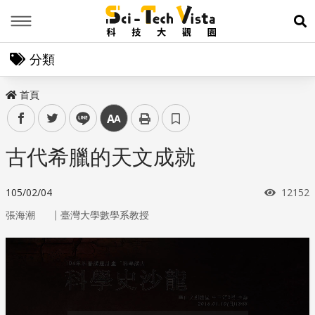
Menu
展
分類
首頁
facebook
twitter
line
中
古代希臘的天文成就
瀏覽次
105/02/04
12152
｜
張海潮
臺灣大學數學系教授