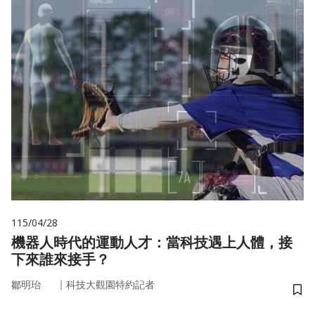
115/04/28
機器人時代的運動人才：當科技遇上人體，接
下來誰來接手？
｜
鄒明珆
科技大觀園特約記者
儲