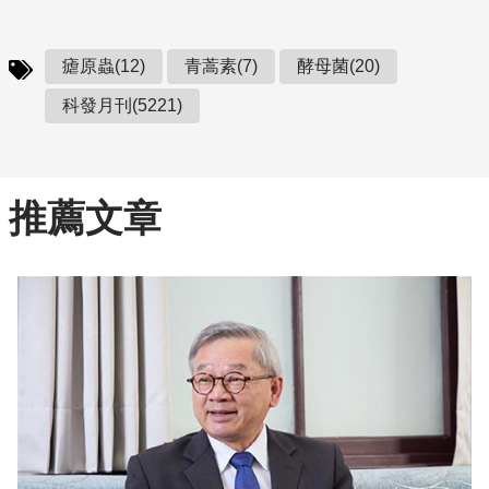
瘧原蟲(12)
青蒿素(7)
酵母菌(20)
科發月刊(5221)
推薦文章