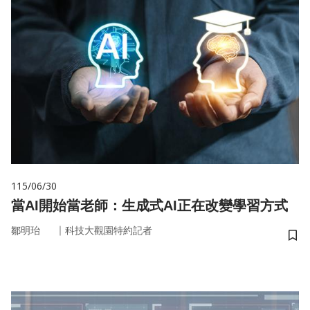
115/06/30
當AI開始當老師：生成式AI正在改變學習方式
｜
鄒明珆
科技大觀園特約記者
儲