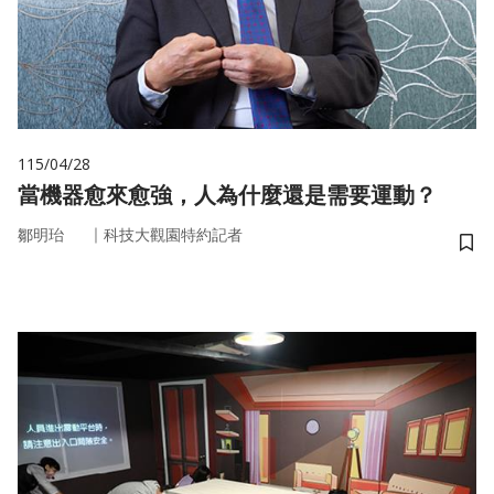
115/04/28
當機器愈來愈強，人為什麼還是需要運動？
｜
鄒明珆
科技大觀園特約記者
儲