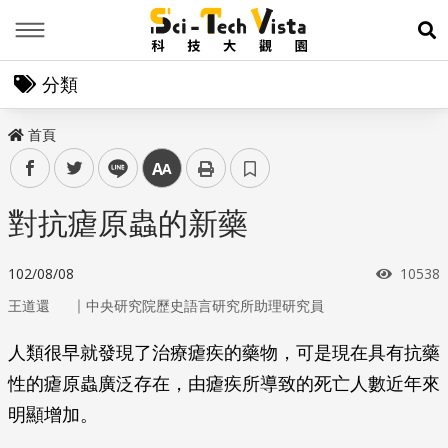
Menu
展
分類
首頁
facebook
twitter
line
中
對抗瘧原蟲的新藥
瀏覽次
102/08/08
10538
｜
王道還
中央研究院歷史語言研究所助理研究員
人類很早就發現了治療瘧疾的藥物，可是現在具有抗藥
性的瘧原蟲廣泛存在，由瘧疾所導致的死亡人數近年來
明顯增加。