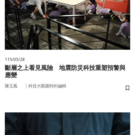
115/05/28
斷層之上看見風險 地震防災科技重塑預警與
應變
｜
陳玉鳳
科技大觀園特約編輯
儲