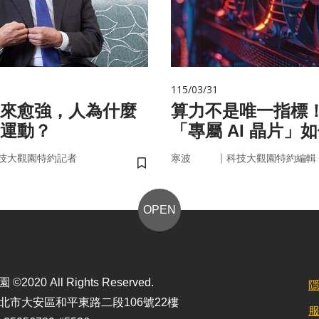
115/03/31
來愈強，人為什麼
算力不是唯一指標
運動？
「專屬 AI 晶片」
率驅動未來
｜
技大觀園特約記者
寒波
科技大觀園特約編輯
儲存書籤
OPEN
2020 All Rights Reserved.
北市大安區和平東路二段106號22樓