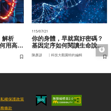
115/07/21
！解析
你的身體，早就寫好密碼？
如何用高效
基因定序如何閱讀生命說明
回
書
｜
陳彥諺
科技大觀園特約編輯
儲存書籤
儲
隱私權保護政策
服務條款