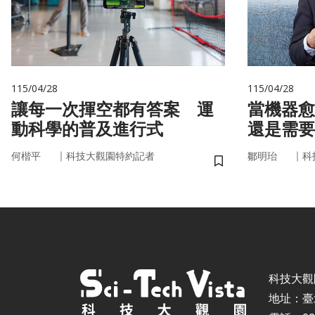
115/04/28
115/04/28
讓每一次揮空都有答案 運
當機器愈
動科學的普及進行式
還是需要
｜
｜
何楷平
科技大觀園特約記者
鄒明珆
科
儲存書籤
科技大觀園 ©
地址：臺