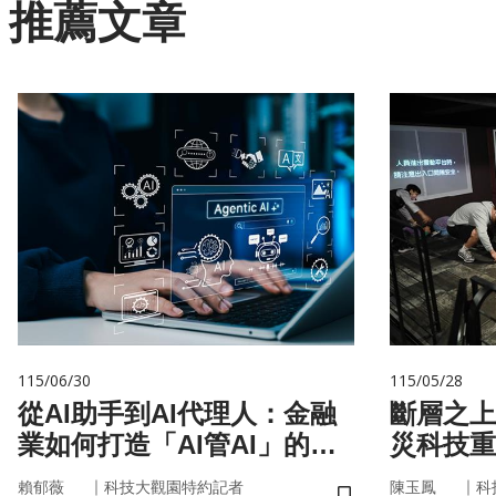
推薦文章
115/06/30
115/05/28
從AI助手到AI代理人：金融
斷層之上
業如何打造「AI管AI」的新
災科技重
治理模式？
｜
｜
賴郁薇
科技大觀園特約記者
陳玉鳳
科