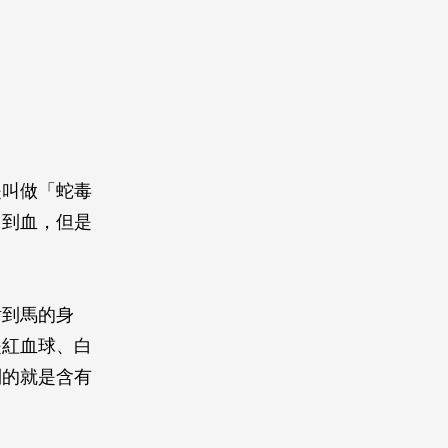
是叫做「蛇毒
用到血，但是
射到馬的身
是紅血球、白
到的就是含有