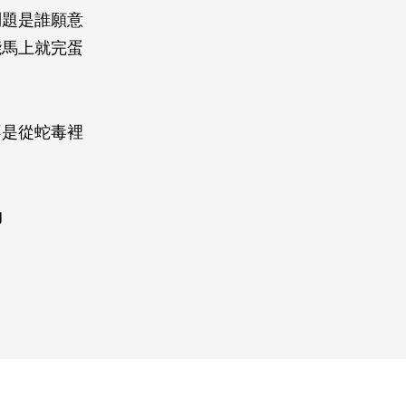
問題是誰願意
能馬上就完蛋
。
不是從蛇毒裡
動