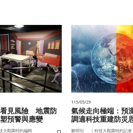
115/05/29
看見風險 地震防
氣候走向極端：預
塑預警與應變
調適科技重建防災
｜
技大觀園特約編輯
鄒明珆
科技大觀園特約記者