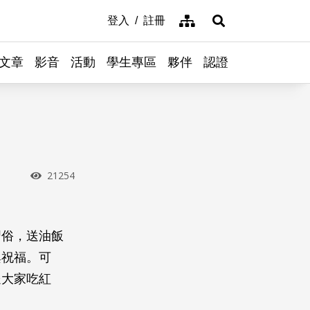
網站導覽
登入
註冊
展開搜尋
文章
影音
活動
學生專區
夥伴
認證
瀏覽次數
21254
習俗，送油飯
興祝福。可
送大家吃紅