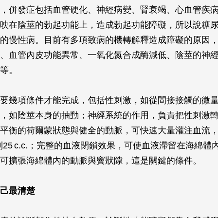
，併發症包括血管硬化、神經病變、腎衰竭、心血管疾
映在陰莖的勃起功能上，造成勃起功能障礙，所以說糖
的慢性病。目前有多項致病的機轉解釋造成障礙的原因
、血管內皮功能異常、一氧化氮合成酶減低、陰莖的神
等。
要幾項條件才能完成，包括性刺激，如從間接接觸的微
，如陰莖本身的抽動；神經系統的作用，負責把性刺激
平衡的荷爾蒙狀態與健全的動脈，可快速大量灌注血流
增加到25 c.c.；完整的血液閉鎖效果，可使血液滯留在海綿
可擴張海綿體內的動脈與竇狀隙，這是關鍵的條件。
己最清楚