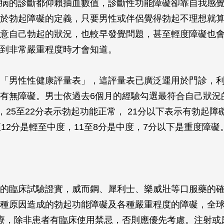
病的診斷都仰賴抽血數值，診斷性功能障礙卻靠自我感
於勃起障礙的定義，只要男性或伴侶覺得勃起不理想就
意自己勃起的狀況，也較早發覺問題，甚至輕度障礙也
到非常嚴重程度時才會知道。
「男性性健康評量表」，這評量表已廣泛運用於門診，
有無障礙。男士依過去6個月的經驗勾選最符合自己狀況
，25至22分表示勃起功能正常， 21分以下表示有勃起障礙
至12分是輕至中度，11至8分是中度，7分以下是重度障礙
的臨床試驗證實，威而鋼、犀利士、樂威壯等口服藥的
種原因造成的勃起功能障礙及各種嚴重程度的障礙，全
療，除非患者有臨床使用禁忌，否則應優先考慮。注射或