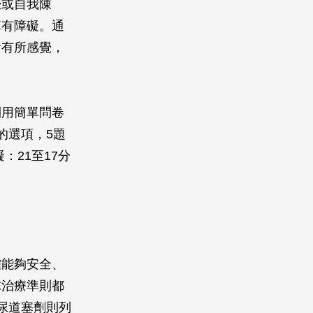
覺或自我陳
算有障礙。通
會有所感覺，
利用簡單問卷
的選項，5題
：21至17分
。
確能夠安全、
球治療準則都
尿道塞劑則列