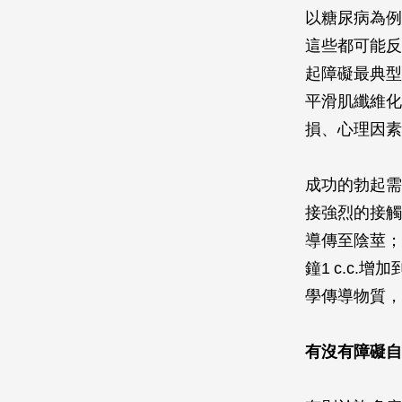
以糖尿病為例
這些都可能反
起障礙最典型
平滑肌纖維化
損、心理因素
成功的勃起需
接強烈的接觸
導傳至陰莖；
鐘1 c.c.
學傳導物質，
有沒有障礙自