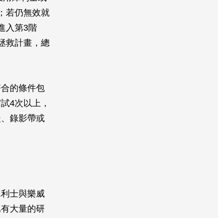
；若仍無效就
進入第3階
拯救計畫，總
符合的條件包
試4次以上，
談、錄影帶或
犀利士與樂威
已有大量的研