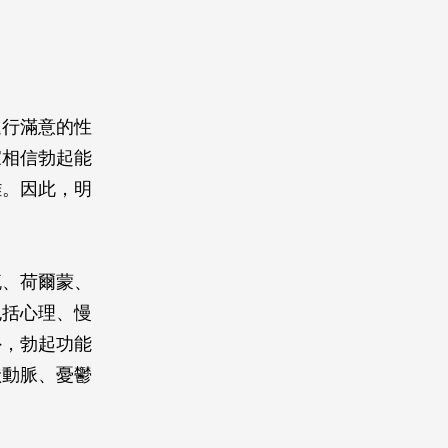
進行滿意的性
家相信勃起能
難。因此，明
流、荷爾蒙、
包括心理、慢
外，勃起功能
狀動脈、憂鬱