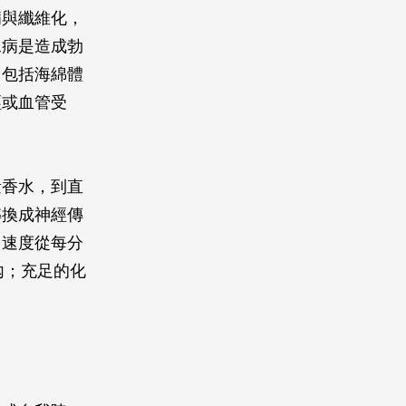
病與纖維化，
尿病是造成勃
，包括海綿體
經或血管受
量香水，到直
轉換成神經傳
，速度從每分
體內；充足的化