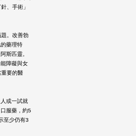
打針、手術」
議題。改善勃
化的藥理特
擬阿斯匹靈。
功能障礙與女
當重要的醫
人人或一試就
口服藥，約5
示至少仍有3