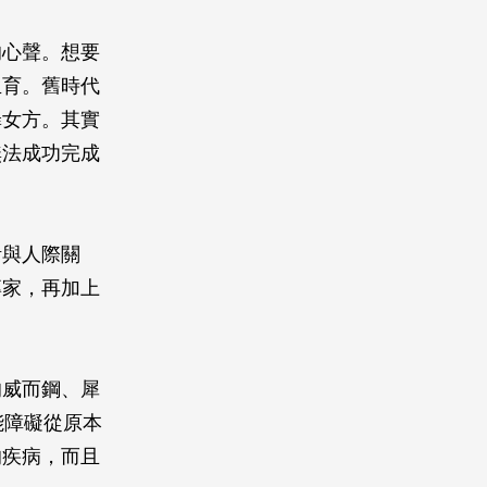
的心聲。想要
生育。舊時代
罪女方。其實
無法成功完成
活與人際關
專家，再加上
的威而鋼、犀
能障礙從原本
的疾病，而且