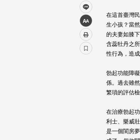
line
在這首臺灣民
中
生小孩？當然
的夫妻如膝下
含蕊牡丹之所
性行為，造成
勃起功能障礙
係。過去雖然
繁瑣的評估檢
在治療勃起功
利士、樂威壯
是一個閨房夢