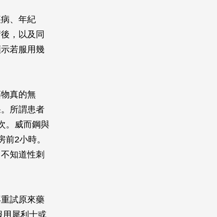
疾病、年紀
術後，以及同
顯示若服用幾
藥物真的無
果。所謂患者
次。威而鋼與
房前2小時。
、不知道性刺
再重試原來藥
服用犀利士或