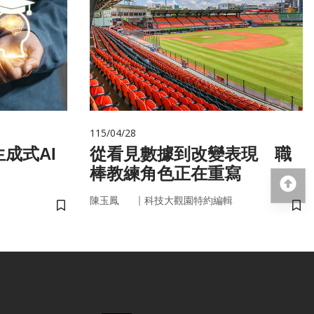
115/04/28
成式AI
從看見數據到改變表現 職
棒教練角色正在重寫
回
｜
陳玉鳳
科技大觀園特約編輯
儲存書籤
儲