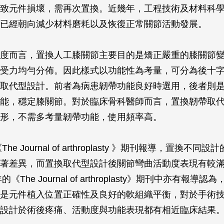
致元件損壞，需再次置換。近幾年，工程技術及材料科
已經朝向減少材料磨耗以及恢復正常關節活動發展。
度而言，置換人工膝關節主要目的是矯正嚴重的膝關節
受力均勻分佈。因此樣式以功能性為考量，可分為後十
取代型設計。前者為病患韌帶功能良好時選用，後者則
能，穩定膝關節。對於臨床骨科醫師而言，置換韌帶取
形，不需多考量韌帶功能，使用頻率高。
《
The Journal of arthroplasty
》期刊報導，置換不同設計
著差異，而置換取代型設計後關節彎曲活動度表現有較
年的《
The Journal of arthroplasty
》期刊中亦有報導認為
是元件植入位置正確性及良好的軟組織平衡，對於手術
設計於術後疼痛、活動度與功能表現都有相近臨床結果