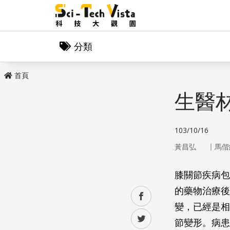
分類
首頁
生醫
103/10/16
｜
黃昌弘
馬偕
膝關節疾病包
的藥物治療後
facebook
變，已經是相
twitter
節變形。病患