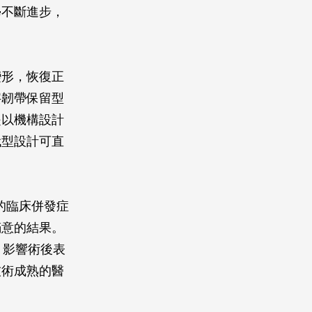
學不斷進步，
變形，恢復正
字韌帶保留型
是以機構設計
代型設計可直
的臨床併發症
滿意的結果。
，影響術後表
技術成熟的醫
。