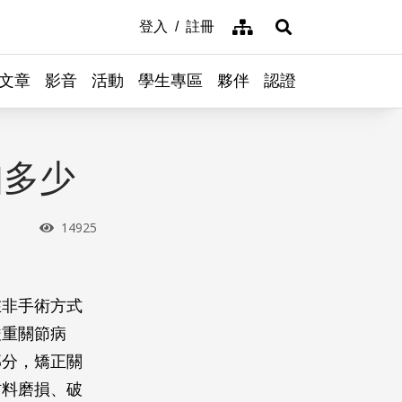
網站導覽
登入
註冊
展開搜尋
文章
影音
活動
學生專區
夥伴
認證
知多少
瀏覽次數
14925
在非手術方式
嚴重關節病
部分，矯正關
材料磨損、破