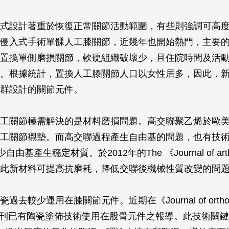
式設計著重於恢復正常關節活動範圍，有些則強調可高
侵入式手術單髁人工膝關節，近幾年也開始熱門，主要
置換單側磨損關節，軟硬組織破壞少，且住院時間及活
。根據統計，置換人工膝關節人口以女性居多，因此，
群設計的關節元件。
工關節極需解決的是材料磨損問題。高交聯聚乙烯於歐
工關節襯墊。而高交聯過程產生自由基的問題，也有技
少自由基產生穩定材質。於2012年的The 《
Journal of ar
此新材料可提高抗磨耗，降低交聯後機械性質改變的問
瓷過去較少運用在膝關節元件。近期在《
Journal of orth
刊已有陶瓷塗佈技術使用在股骨元件之報導。此技術關鍵