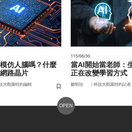
115/06/30
在模仿人腦嗎？什麼
當AI開始當老師：生
網路晶片
正在改變學習方式
｜
技大觀園特約編輯
鄒明珆
科技大觀園特約記者
儲存書籤
OPEN