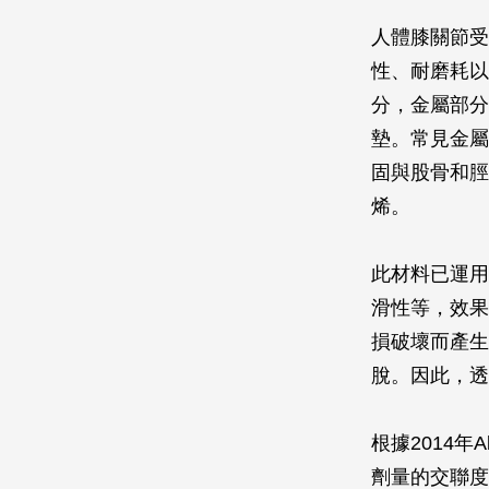
人體膝關節受
性、耐磨耗以
分，金屬部分
墊。常見金屬
固與股骨和脛
烯。
此材料已運用
滑性等，效果
損破壞而產生
脫。因此，透
根據2014年
劑量的交聯度