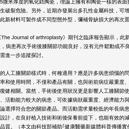
5微米厚度的氧化鋯陶瓷，理論上擁有和陶瓷一樣的表面
生破裂危險。另外，近期亦發展出多孔性金屬科技，可
此新材料可製作成不同型態外型，彌補骨缺損大的再次
《
The Journal of arthroplasty
》期刊之臨床報告顯示，此
後，病患再次手術後膝關節功能良好，沒有元件鬆動或不
需進一步追蹤探討。
的人工膝關節樣式時，何種適用？應是許多病患煩惱的
率和使用時間，不僅和產品有關，也與術前病症嚴重度
復健相關。當然，手術後使用狀況更是影響人工膝關節
、活動能力較大的病患，可依據病狀嚴重度、經濟能力
論選擇符合您的關節產品。而活動需求量較低的年長病
設計，在良好植入技術和術後保養前提下，也能有效的
品質。（本文由科技部補助｢健康醫藥新媒體科普傳播實