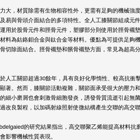
力大，材質除需有生物相容性外，更需有足夠的機械強
及易與骨頭介面結合的多項特性。全人工膝關節組成元
運用於股骨元件和脛骨元件，塑膠部分則使用於脛骨襯
材料為鈷鉻鉬合金與鈦合金等材料。優點為可提供足夠
骨切除面結合。脛骨襯墊和髕骨襯墊方面，常見為超高
於人工關節超過30餘年，具有良好化學惰性、較高抗衝
顯著。然而，膝關節活動複雜，關節面承受很大的壓力
的細小磨屑也會刺激骨細胞發炎，誘發骨質流逝引起無
過改良製程，以加碼射線照射使微結構產生交聯的高交
Abdelgaied的研究結果指出，高交聯聚乙烯能提高材料
會影響機械性質表現。