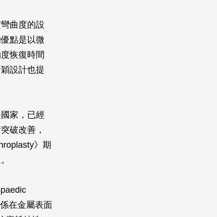
度彎曲度的設
的優點是以微
動度恢復時間
新穎設計也提
美國家，已經
術突破改善，
throplasty
》期
題。
opaedic
係在金屬表面