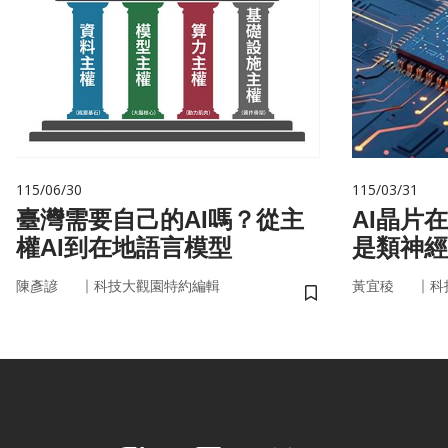
115/06/30
115/03/31
臺灣需要自己的AI嗎？從主
AI晶片
權AI到在地語言模型
是類神經
｜
｜
陳彥諺
科技大觀園特約編輯
黃宜稜
科
儲存書籤