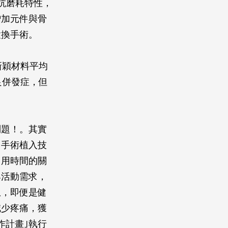
抗磨耗特性，
增加元件與骨
置換手術。
新穎材料平均
良併發症，但
問題！。其實
、手術植入技
使用時間的關
與活動需求，
患，即便是健
減少疼痛，獲
作計畫｣執行