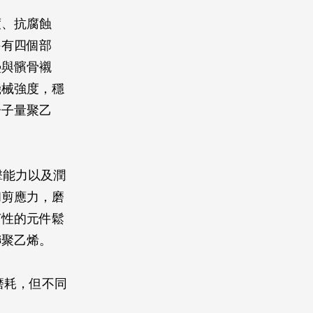
度、抗腐蝕
件有四個部
墊與髕骨襯
機械強度，穩
分子量聚乙
擊能力以及潤
和剪應力，磨
菌性的元件鬆
聯聚乙烯。
抗磨耗，但不同