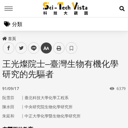
Menu
展
分類
首頁
facebook
twitter
line
中
王光燦院士–臺灣生物有機化學
研究的先驅者
瀏覽
91/09/17
6379
｜
阮雪芬
臺北科技大學化學工程系
｜
陳水田
中央研究院生物化學研究所
｜
朱延和
中正大學化學暨生物化學研究所