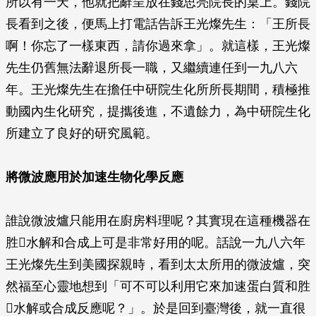
所以有一天，他就把辭呈放在錢思亮院長的桌上。錢院
長看到之後，便馬上打電話告訴王光燦先生：「王所長
啊！你忘了一樣東西，請你過來拿」。就這樣，王光燦
先生仍舊無法辭退所長一職，又繼續連任到一九八六
年。王光燦先生在擔任中研院生化所所長期間，積極推
動國內生化研究，提攜後進，不遺餘力，為中研院生化
所建立了良好的研究風範。
將微波應用於加速生物化學反應
誰說微波爐只能用在廚房料理呢？其實現在這種機器在
胜水解和合成上可是非常好用的呢。話說一九八六年
王光燦先生到美國探親時，看到太太所用的微波爐，突
然福至心靈地想到「可不可以利用它來加速蛋白質和胜
水解或合成反應呢？」。於是回到臺灣後，就一直很