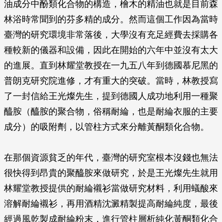
油成分中酚類化合物的構造，檜木的精油也就是目前森
林浴時常聞到的芬多精的成分。然而這個工作因為當時
臺灣的研究環境非常落後，大學沒有充足經費去採購各
種較新的儀器和設備，因此在開始的六年中並沒有太大
的進展。直到林耀堂教授在一九五八年到德國慕尼黑的
普朗克研究院進修，才有重大的突破。當時，林教授寫
了一封信給王光燦先生，提到德國人成功地利用一種聚
醯胺（醯胺的聚合物，俗稱耐綸，也是耐綸衣服的主要
成分）的吸附劑，以管柱方式來分離黃酮類化合物。
在那個資源貧乏的年代，臺灣的研究室根本沒錢也無法
很快得到昂貴的聚醯胺來做研究，於是王光燦先生就用
林耀堂教授提供的耐綸襯衫當做研究材料，利用蟻酸來
溶解耐綸襯衫，再用酒精沈澱精製提高耐綸純度，最後
經過風乾製成耐綸粉末，進行管柱層析純化黃酮類化合