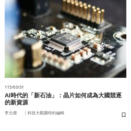
115/03/31
AI時代的「新石油」：晶片如何成為大國競逐
的新資源
｜
李元傑
科技大觀園特約編輯
儲