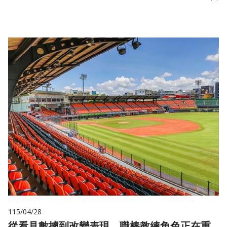
儲
115/04/28
從看見數據到改變表現 職棒教練角色正在重