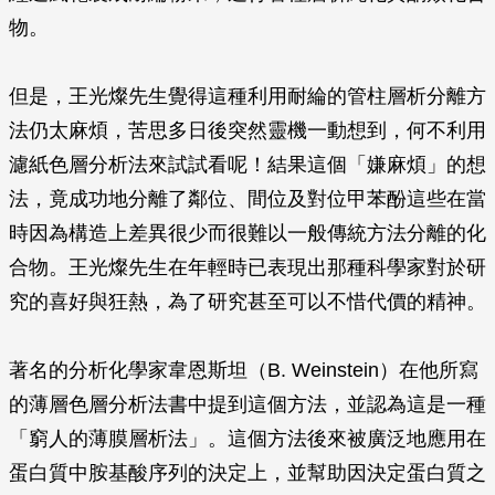
物。
但是，王光燦先生覺得這種利用耐綸的管柱層析分離方
法仍太麻煩，苦思多日後突然靈機一動想到，何不利用
濾紙色層分析法來試試看呢！結果這個「嫌麻煩」的想
法，竟成功地分離了鄰位、間位及對位甲苯酚這些在當
時因為構造上差異很少而很難以一般傳統方法分離的化
合物。王光燦先生在年輕時已表現出那種科學家對於研
究的喜好與狂熱，為了研究甚至可以不惜代價的精神。
著名的分析化學家韋恩斯坦（B. Weinstein）在他所寫
的薄層色層分析法書中提到這個方法，並認為這是一種
「窮人的薄膜層析法」。這個方法後來被廣泛地應用在
蛋白質中胺基酸序列的決定上，並幫助因決定蛋白質之