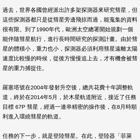
過去，世界各國曾經派出許多架探測器來研究彗星，但
這些探測器都只是從彗星旁邊飛掠而過，能蒐集的資料
很有限。到了1990年代，歐洲太空總署開始規劃一個
能伴隨彗星航行，進行長時間研究的探測計畫。由於彗
星的體積小，重力也小，探測器必須利用彗星遠離太陽
速度比較慢的時候，從後方慢慢追上去，才有機會被彗
星的重力捕捉住。
羅塞塔號在2004年發射升空後，總共花費十年調整軌
道，終於在2014年5月，於木星軌道附近，接近了任務
目標 67P 彗星，經過一連串精密的操作後，在8月時順
利進入環繞彗星的軌道。
任務的下一步，就是登陸彗星。在此，登陸器「菲萊