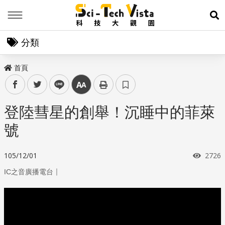
Menu
展
分類
首頁
facebook
twitter
line
中
登陸彗星的創舉！沉睡中的菲萊
號
瀏覽
105/12/01
2726
｜
IC之音廣播電台