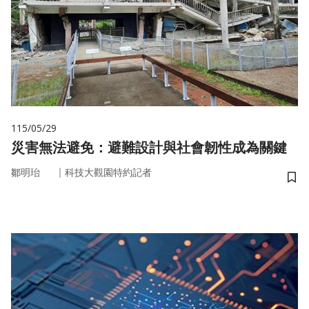
115/05/29
災害無法避免：避難設計與社會韌性成為關鍵
｜
鄒明珆
科技大觀園特約記者
儲