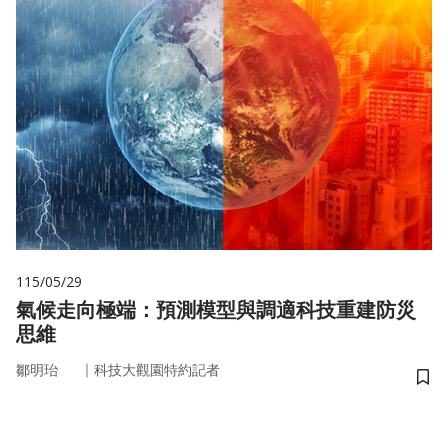
115/05/29
氣候走向極端：預測模型與調適科技重建防災
思維
｜
鄒明珆
科技大觀園特約記者
儲