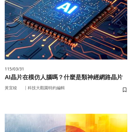
115/03/31
AI晶片在模仿人腦嗎？什麼是類神經網路晶片
｜
黃宜稜
科技大觀園特約編輯
儲