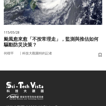
115/05/28
颱風愈來愈「不按常理走」，監測與推估如何
驅動防災決策？
｜
何楷平
科技大觀園特約記者
儲