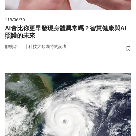
115/06/30
AI會比你更早發現身體異常嗎？智慧健康與AI
照護的未來
｜
鄒明珆
科技大觀園特約記者
儲