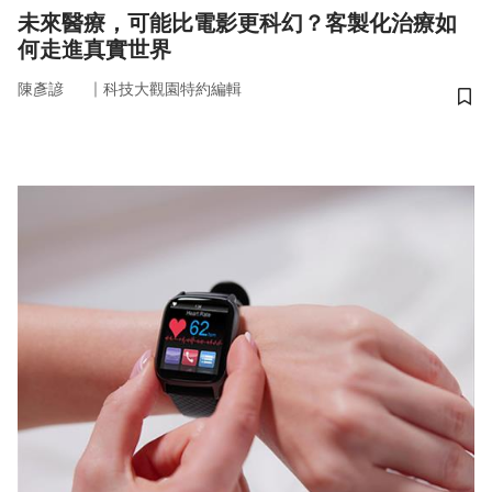
未來醫療，可能比電影更科幻？客製化治療如
何走進真實世界
｜
陳彥諺
科技大觀園特約編輯
儲