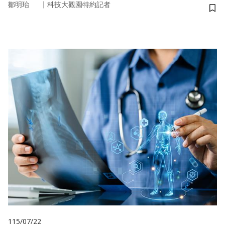
｜
鄒明珆
科技大觀園特約記者
儲
115/07/22