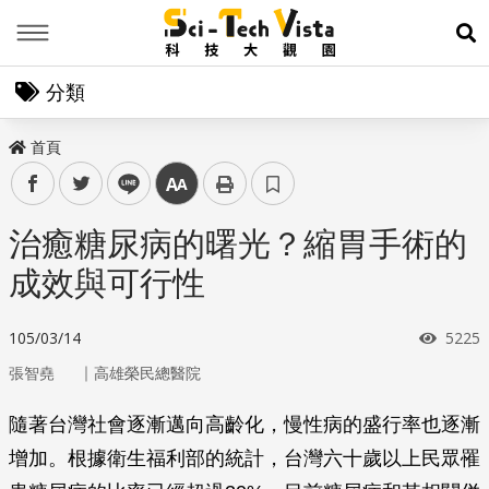
Menu
展
分類
首頁
facebook
twitter
line
中
治癒糖尿病的曙光？縮胃手術的
成效與可行性
瀏覽
105/03/14
5225
｜
張智堯
高雄榮民總醫院
隨著台灣社會逐漸邁向高齡化，慢性病的盛行率也逐漸
增加。根據衛生福利部的統計，台灣六十歲以上民眾罹