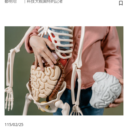
｜
鄒明珆
科技大觀園特約記者
儲
115/02/25