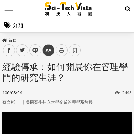
Menu
展
分類
首頁
facebook
twitter
line
中
經驗傳承：如何開展你在管理學
門的研究生涯？
瀏覽
106/08/04
2448
｜
蔡文彬
美國賓州州立大學企業管理學系教授