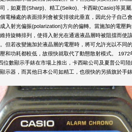
，如夏普(Sharp)、精工(Seiko)、卡西歐(Casio)等莫
個電極處的表面排列會被安排彼此垂直，因此分子自己
入射光偏振(polarization)方向的偏轉。當施加的電
維持旋轉排列，使得入射光在通過液晶層時被阻擋而使
。但若改變施加於液晶層的電壓時，將可允許光以不同
壓和功耗都較低，故很快就取代了動態散射模式。 1972
D的四位數顯示手錶在市場上推出，卡西歐公司及夏普公司
晶顯示器，而其他日本公司如精工，也很快的另插旗於手