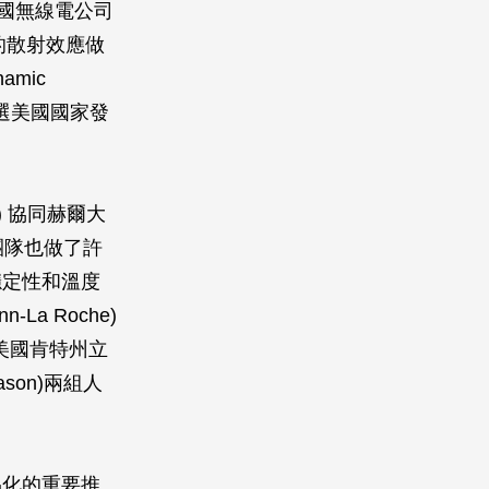
於美國無線電公司
區域的散射效應做
mic
而入選美國國家發
t) 協同赫爾大
ay)團隊也做了許
穩定性和溫度
a Roche)
t)及美國肯特州立
gason)兩組人
品化的重要推