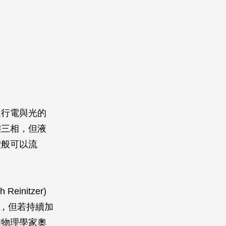
進行電與光的
態三相，但液
體般可以流
initzer)
體，但若持續加
國物理學家奧