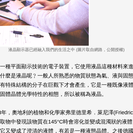
液晶顯示器已經融入我們的生活之中 (圖片取自網路，公開授權)
一種平面顯示技術的電子裝置，它使用液晶這種材料來
什麼是液晶呢﹖一般人所熟悉的物質狀態為氣、液與固
有特殊結構的分子在巨觀下才會產生，它是一種既像液
固體晶體光學特性的相態，所以被稱為液晶。
年，奧地利的植物和化學家弗里德里希．萊尼澤(Friedrich Re
取物中發現該物質在145°C時會溶化並變成混濁狀的液
它又變成了澄清的液體，有若是一種液態晶體。之後德