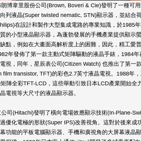
朗博韋里股份公司(Brown, Boveri & Cie)發明了一
液晶(Super twisted nematic, STN)顯示器，並
hilips)在設計和製作大型集成電路的專業知識，於198
質的小型液晶顯示器，為蓬勃發展的手機產業提供顯示螢
缺點，例如在大畫面高解析度上的困難，因此，精工愛普生(
於1982年發佈了第一款主動式矩陣驅動的液晶手錶，1984
視，同年，星辰表公司(Citizen Watch) 也推出了第
 film transistor, TFT)的彩色2.7英寸液晶電視。198
動矩陣全彩TFT-LCD，這些舉動引致日本LCD產業開始
液晶電視等大尺寸的液晶顯示器。
司(Hitachi)發明了橫向電場效應顯示技術(In-Plane-Switch
過優化電極的形狀(Super IPS)改善視角。這對於後來
幕功能的平板電腦顯示器、手機和廣視角的大屏幕液晶