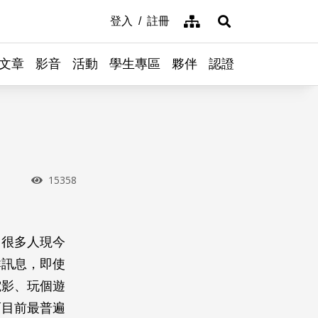
網站導覽
登入
註冊
展開搜尋
文章
影音
活動
學生專區
夥伴
認證
瀏覽次數
15358
。很多人現今
群訊息，即使
電影、玩個遊
而目前最普遍