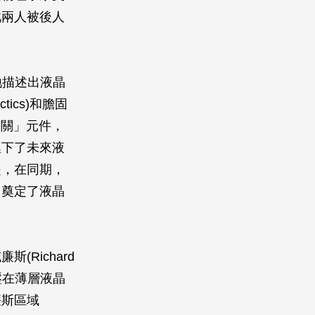
，此兩人被後人
細地描述出液晶
ics)和膽固
光開關」元件，
埋下了未來液
是，在同期，
，奠定了液晶
廉斯(Richard
壓在薄層液晶
廉斯區域