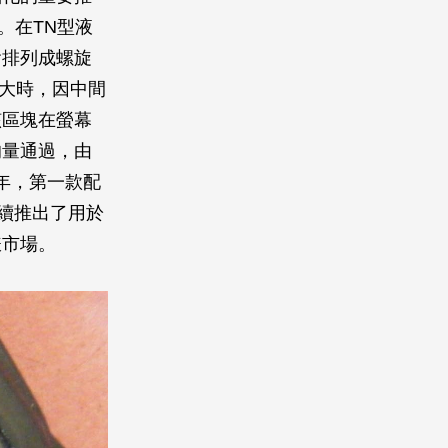
屬。在TN型液
會排列成螺旋
壓夠大時，因中間
該區塊在螢幕
的量通過，由
年，第一款配
陸續推出了用於
錶市場。