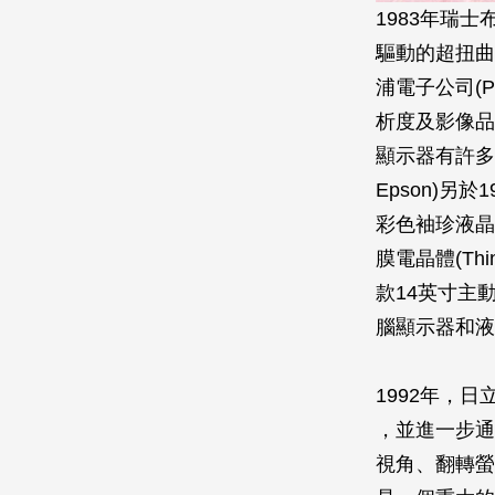
1983年瑞士布
驅動的超扭曲向列
浦電子公司(P
析度及影像品
顯示器有許多
Epson)另
彩色袖珍液晶電
膜電晶體(Thin
款14英寸主
腦顯示器和
1992年，日立公
，並進一步通
視角、翻轉螢