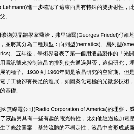
to Lehmann)進一步確認了這東西具有特殊的雙折射性
父。
國礦物與晶體學家喬治．弗里德爾(Georges Friedel)仔
並將其分為三種類型：向列型(nematics)、層列型(smect
esterics)。五年後，學術界發表了第一個用液晶製作的「
用電訊號來控制液晶的排列使光通過與否，這個研究，
展的種子。1930 到 1960年間是液晶研究的空窗期。但
電子工藝卻有長足的進展，如圖案化電極的光微影技術
展的基礎。
無線電公司(Radio Corporation of America)的理察．威
ms)發現了液晶另具有一些有趣的電光特性，比如他透過施加電
生了條紋圖案，基於流體的不穩定性，液晶中會形成威