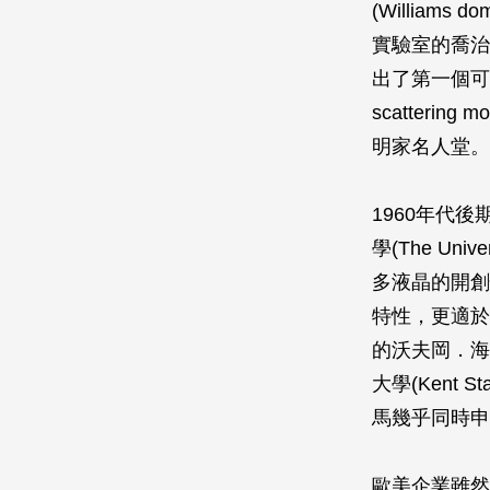
(Willia
實驗室的喬治．海
出了第一個可
scatter
明家名人堂。
1960年代後期
學(The Univ
多液晶的開創
特性，更適於液
的沃夫岡．海佛瑞(
大學(Kent S
馬幾乎同時申請了
歐美企業雖然