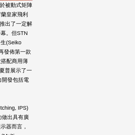
種可用於被動式矩陣
結合荷蘭皇家飛利
5年推出了一定解
幕。但STN
Seiko
年再發佈第一款
一款搭配商用薄
8年，夏普展示了一
全力開發包括電
ing, IPS)
成功做出具有廣
顯示器而言，