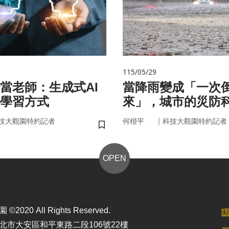
115/05/29
始當老師：生成式AI
當降雨變成「一次
學習方式
來」，城市的災防
即時應變？
｜
技大觀園特約記者
何楷平
科技大觀園特約記者
儲存書籤
OPEN
2020 All Rights Reserved.
北市大安區和平東路二段106號22樓