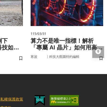
115/03/31
倒下
算力不是唯一指標！解析
科技如何
「專屬 AI 晶片」如何用高效
回
率驅動未來
｜
寒波
科技大觀園特約編輯
儲存書籤
儲
隱私權保護政策