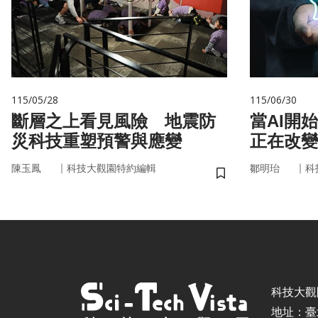
115/05/28
115/06/30
斷層之上看見風險 地震防
當AI開
災科技重塑預警與應變
正在改變
｜
｜
陳玉鳳
科技大觀園特約編輯
鄒明珆
科
儲存書籤
科技大觀園 ©
地址：臺