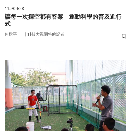
115/04/28
讓每一次揮空都有答案 運動科學的普及進行
式
｜
何楷平
科技大觀園特約記者
儲