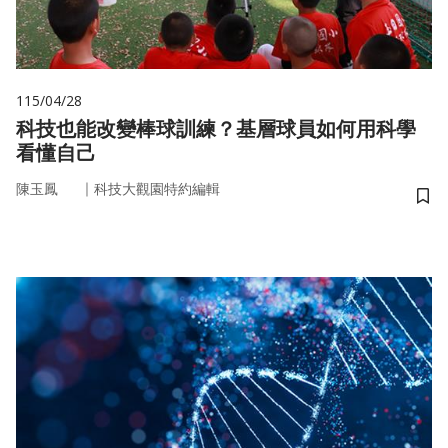
115/04/28
科技也能改變棒球訓練？基層球員如何用科學
看懂自己
｜
陳玉鳳
科技大觀園特約編輯
儲