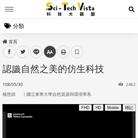
Menu
展
分類
首頁
facebook
twitter
line
中
認識自然之美的仿生科技
瀏覽
108/05/30
2462
｜
楊悠娟
國立東華大學自然資源與環境學系