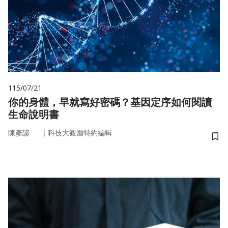
115/07/21
你的身體，早就寫好密碼？基因定序如何閱讀
生命說明書
｜
陳彥諺
科技大觀園特約編輯
儲