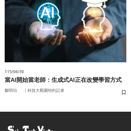
115/06/30
當AI開始當老師：生成式AI正在改變學習方式
｜
鄒明珆
科技大觀園特約記者
儲