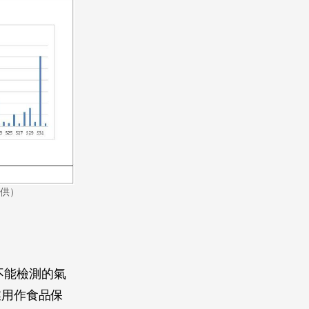
供）
不能檢測的氣
業用作食品保