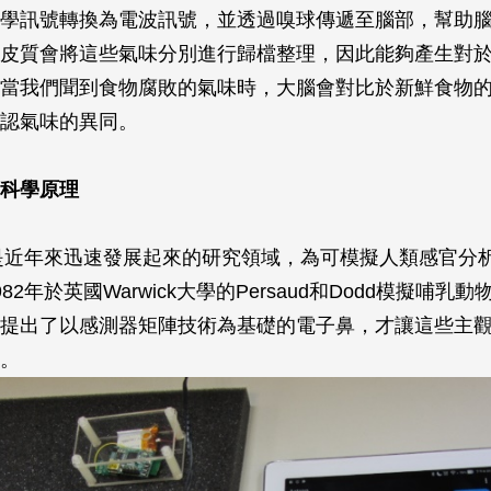
學訊號轉換為電波訊號，並透過嗅球傳遞至腦部，幫助
皮質會將這些氣味分別進行歸檔整理，因此能夠產生對
當我們聞到食物腐敗的氣味時，大腦會對比於新鮮食物
認氣味的異同。
科學原理
是近年來迅速發展起來的研究領域，為可模擬人類感官分
82年於英國Warwick大學的Persaud和Dodd模擬哺乳
提出了以感測器矩陣技術為基礎的電子鼻，才讓這些主
。