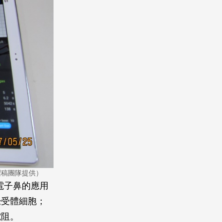
撰稿團隊提供）
電子鼻的應用
覺受體細胞；
電阻。