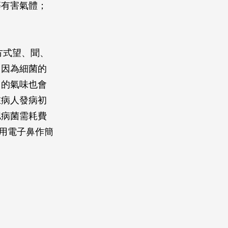
等有害氣體；
方式望、聞、
，因為細菌的
出的氣味也會
在病人發病初
認病菌需耗費
利用電子鼻作簡