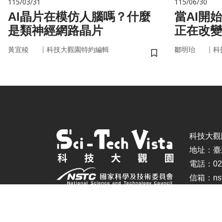
115/03/31
115/06/30
AI晶片在模仿人腦嗎？什麼
當AI開
是類神經網路晶片
正在改變
｜
｜
黃宜稜
科技大觀園特約編輯
鄒明珆
科
儲存書籤
科技大觀園 ©
地址：臺
電話：02-
信箱：nstc