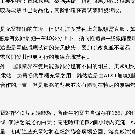
主要包括：電磁感應、磁耦共振、雷射感應與微波感應
較為成熟且已商品化，其餘都還在嘗試或開發階段。
是充電技術的主流，但仍有許多技術上之瓶頸需克服，
、感應有效距離短─在10公分上下、指向性過高─些微偏差
這些是電磁感應技術的先天缺失，要加以改良並不容易
求與開發其他更可行的無線充電技術。
外，通訊業界在使用能源部分也有不同的創意。美國紐
充電站，免費提供手機充電之用，雖然這是由AT&T無線
合作的計畫，但是服務的對象並沒有限制在特定的無線
電站配有3片太陽能板，所產生的電力會儲存在168瓦的
或5個缺乏陽光的白天；充電時可選擇2個小時內充滿，或
電量。初期這些充電站將在紐約聯合廣場公園、洛克威海