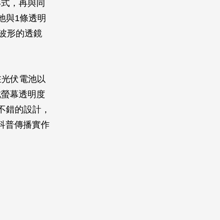
形式，再與同
池與1條透明
波形的透鏡
在光伏電池以
成螢幕透明度
當不錯的設計，
科普傳播實作