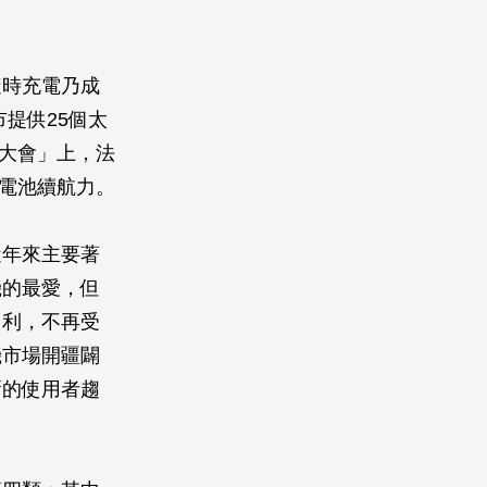
隨時充電乃成
市提供25個太
訊大會」上，法
升電池續航力。
近年來主要著
機的最愛，但
便利，不再受
機市場開疆闢
新的使用者趨