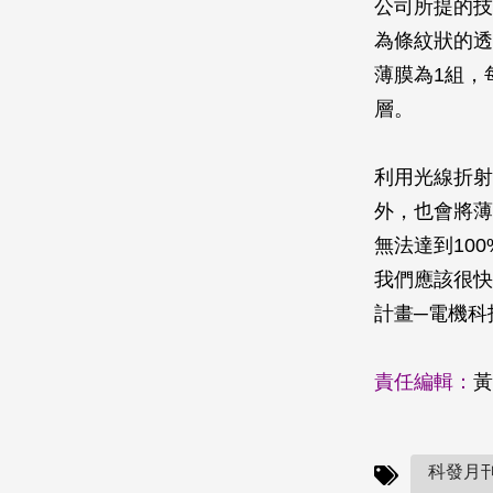
公司所提的技
為條紋狀的透
薄膜為1組，
層。
利用光線折射
外，也會將薄
無法達到10
我們應該很快
計畫─電機科
責任編輯：
黃
科發月刊(