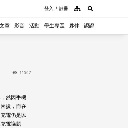
網站導覽
登入
註冊
展開搜尋
文章
影音
活動
學生專區
夥伴
認證
瀏覽次數
11567
具，然因手機
眾困擾，而在
因充電仍是以
機充電議題