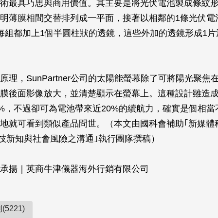
術最具巧思與商用價值。其主要是將光伏電池製成條紋
明薄膜相間交替排列成一平面，接著以相鄰的1條光伏電
每組都加上1個半圓柱狀的透鏡，這些外加的透鏡形成1片
原理，SunPartner公司的太陽能螢幕除了可將陽光聚焦
膜後面影像放大，並清楚顯示在螢幕上。這種設計雖造
0%，不過卻可為電池帶來近20%的續航力，確實是個相
地就可看到類似產品問世。（本文由國科會補助｢新媒體
技新知與社會風險之溝通｣執行團隊撰稿）
承揚｜英商牛津儀器海外行銷有限公司
5221)