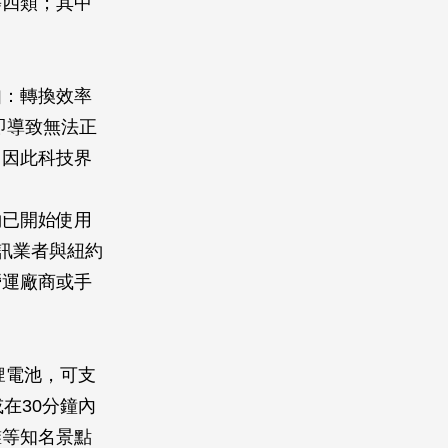
等四類；其中
如：轉換效率
即導致無法正
，因此科技界
約已開始使用
通訊業者與紐約
營運廠商或手
鋰電池，可支
在30分鐘內
灘等知名景點