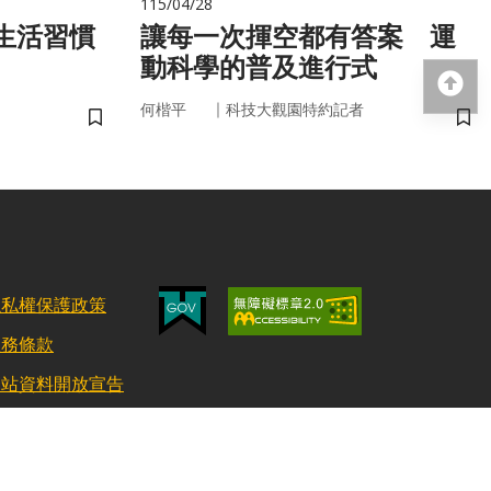
115/04/28
讓每一次揮空都有答案 運
動科學的普及進行式
回
｜
何楷平
科技大觀園特約記者
儲存書籤
儲
隱私權保護政策
服務條款
網站資料開放宣告