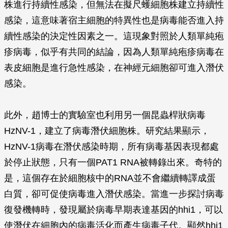
株進行持續性感染，但無法在擬尺蠖細胞株建立持續性
感染，這意味著宿主細胞的特異性也是病毒能否進入持
續性感染的決定性因素之一。這現象對照於人類單純疱
疹病毒，似乎有共同的結論，因為人類單純疱疹病毒在
表皮細胞是進行急性感染，在神經元細胞卻可進入潛伏
感染。
此外，趙博士的實驗室也利用另一個昆蟲桿狀病毒
HzNV-1，建立了病毒潛伏細胞株。研究結果顯示，
HzNV-1病毒在潛伏感染時期，所有病毒基因表現都處
於停止狀態，只有一個PAT1 RNA被轉錄出來。奇特的
是，這個存在於細胞核中的RNA並不會繼續轉譯成蛋
白質，卻可促使病毒進入潛伏感染。當進一步探討病毒
復發機轉時，發現屬於病毒早期表達基因的hhi1，可以
使潛伏在細胞內的病毒活化而產生病毒子代。顯然hhi1