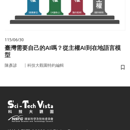
115/06/30
臺灣需要自己的AI嗎？從主權AI到在地語言模
型
｜
陳彥諺
科技大觀園特約編輯
儲