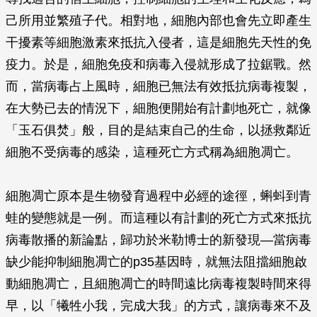
己所用並繁殖子代。相對地，細胞內部也會先立即產生
干擾素等細胞激素來抵抗入侵者，這是細胞先天性的免
疫力。於是，細胞免疫和病毒入侵就形成了拉鋸戰。然
而，當病毒占上風時，細胞已無法有效抵抗病毒複製，
在大勢已去的情況下，細胞便開始有計劃地死亡，就像
「玉石俱焚」般，目的是結束自己的生命，以拯救鄰近
細胞不受病毒的感染，這種死亡方式稱為細胞凋亡。
細胞凋亡原本是生物發育過程中必經的途徑，蝌蚪到青
蛙的變態就是一例。而這種以有計劃的死亡方式來抵抗
病毒散播的新論點，歸功於米勒博士的新發現—當病毒
缺少能抑制細胞凋亡的p35基因時，就無法阻擋細胞啟
動細胞凋亡，且細胞凋亡的時間遠比病毒複製時間來得
早，以「犧牲小我，完成大我」的方式，讓病毒來不及