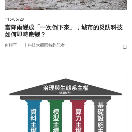
115/05/29
當降雨變成「一次倒下來」，城市的災防科技
如何即時應變？
｜
何楷平
科技大觀園特約記者
儲