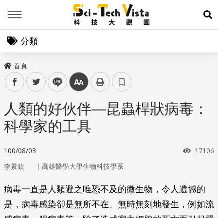
Menu
展
分類
首頁
facebook
twitter
line
中
人類的好伙伴—昆蟲桿狀病毒：
科學家的工具
瀏覽次
100/08/03
17106
｜
李景欽
高雄醫學大學生物科技學系
病毒一直是人類避之唯恐不及的微生物，令人遺憾的
是，病毒感染卻是無所不在、無時無刻地發生，例如流