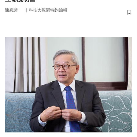
｜
陳彥諺
科技大觀園特約編輯
儲