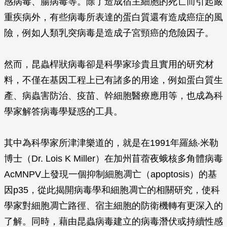
感病毒、腸病毒等。除了造成宿主細胞的死亡而引起嚴
重疾病外，有些病毒所表達的蛋白質還有造成癌症的風
險，例如人類乳突病毒是造成子宮頸癌的危險因子。
然而，昆蟲桿狀病毒卻是科學家珍貴且實用的研究材
料，不僅在基因工程上已有諸多的用途，例如蛋白質生
產、病蟲害防治、疫苗、幹細胞醫療應用等，也成為科
學家解答病毒學疑惑的工具。
其中為科學家所津津樂道的，就是在1991年羅絲‧米勒
博士（Dr. Lois K Miller）在加州苜蓿夜蛾核多角體病毒
AcMNPV上發現一個抑制細胞凋亡（apoptosis）的基
因p35，從此揭開病毒學和細胞凋亡的相關研究，使科
學家對細胞凋亡路徑、宿主細胞的防衛機轉有更深入的
了解。同時，藉由昆蟲病毒建立的病毒潛伏或持續性感