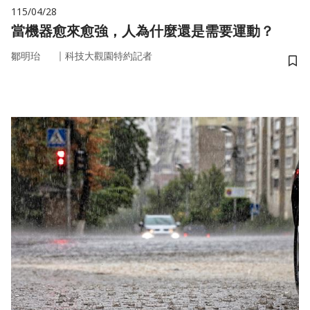
115/04/28
當機器愈來愈強，人為什麼還是需要運動？
｜
鄒明珆
科技大觀園特約記者
儲