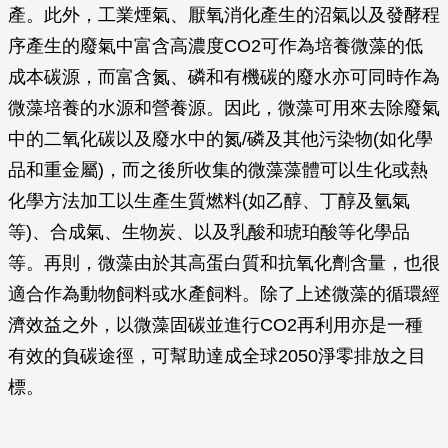
產。此外，工業煙氣、厭氧消化產生的沼氣以及發酵程
序產生的廢氣中富含高濃度CO2可作為培養微藻的低
成本碳源，而富含氮、磷和有機碳的廢水亦可同時作為
微藻培養的水源和營養源。因此，微藻可用來去除廢氣
中的二氧化碳以及廢水中的氮/磷及其他污染物(如化學
品和重金屬)，而之後所收集的微藻藻體可以生化或熱
化學方法加工以生產生質燃料(如乙醇、丁醇及氫氣
等)、合成氣、生物炭、以及乳酸和琥珀酸等化學品
等。再則，微藻由於其高蛋白質和抗氧化劑含量，也很
適合作為動物飼料或水產飼料。除了上述微藻的循環經
濟效益之外，以微藻固碳並進行CO2再利用亦是一種
有效的負碳途徑，可幫助達成全球2050淨零排放之目
標。