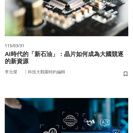
115/03/31
AI時代的「新石油」：晶片如何成為大國競逐
的新資源
｜
李元傑
科技大觀園特約編輯
儲