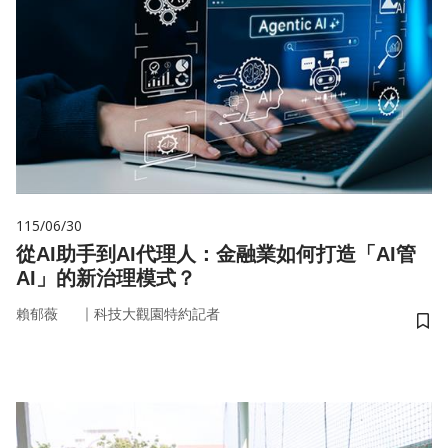
115/06/30
從AI助手到AI代理人：金融業如何打造「AI管
AI」的新治理模式？
｜
賴郁薇
科技大觀園特約記者
儲