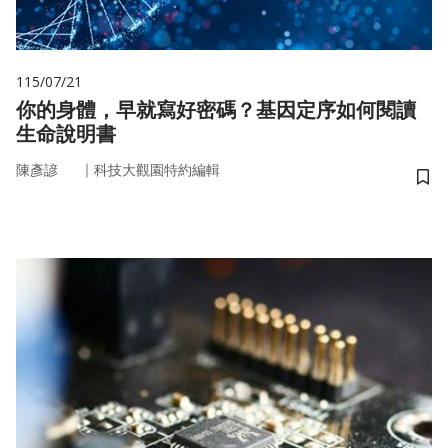
115/07/21
你的身體，早就寫好密碼？基因定序如何閱讀
生命說明書
｜
陳彥諺
科技大觀園特約編輯
儲