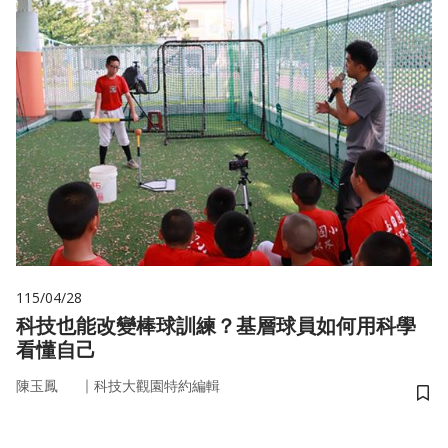
115/04/28
科技也能改變棒球訓練？基層球員如何用科學
看懂自己
｜
陳玉鳳
科技大觀園特約編輯
儲