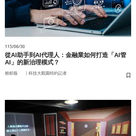
115/06/30
從AI助手到AI代理人：金融業如何打造「AI管
AI」的新治理模式？
｜
賴郁薇
科技大觀園特約記者
儲