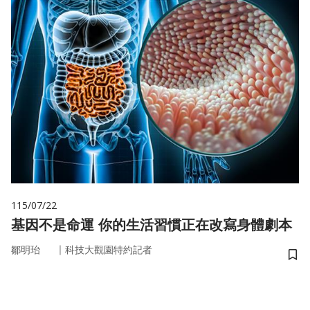
115/07/22
基因不是命運 你的生活習慣正在改寫身體劇本
｜
鄒明珆
科技大觀園特約記者
儲