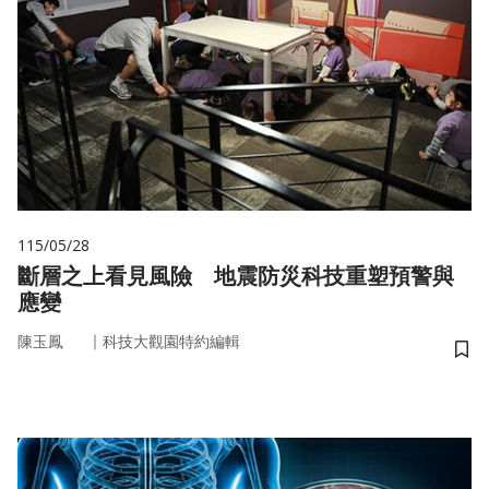
115/05/28
斷層之上看見風險 地震防災科技重塑預警與
應變
｜
陳玉鳳
科技大觀園特約編輯
儲