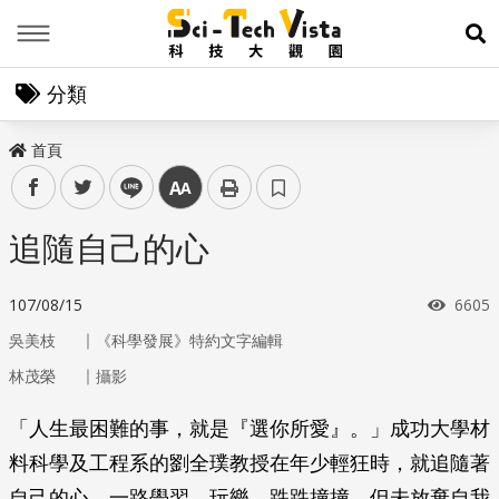
Menu
展
分類
首頁
facebook
twitter
line
中
追隨自己的心
瀏覽
107/08/15
6605
｜
吳美枝
《科學發展》特約文字編輯
｜
林茂榮
攝影
「人生最困難的事，就是『選你所愛』。」成功大學材
料科學及工程系的劉全璞教授在年少輕狂時，就追隨著
自己的心，一路學習、玩樂、跌跌撞撞，但未放棄自我