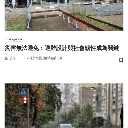
115/05/29
災害無法避免：避難設計與社會韌性成為關鍵
｜
鄒明珆
科技大觀園特約記者
儲