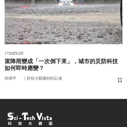
115/05/29
當降雨變成「一次倒下來」，城市的災防科技
如何即時應變？
｜
何楷平
科技大觀園特約記者
儲