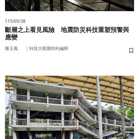
115/05/28
斷層之上看見風險 地震防災科技重塑預警與
應變
｜
陳玉鳳
科技大觀園特約編輯
儲