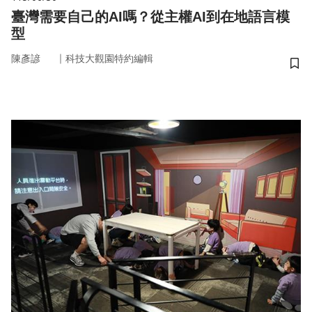
臺灣需要自己的AI嗎？從主權AI到在地語言模
型
｜
陳彥諺
科技大觀園特約編輯
儲