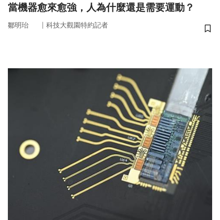
當機器愈來愈強，人為什麼還是需要運動？
｜
鄒明珆
科技大觀園特約記者
儲