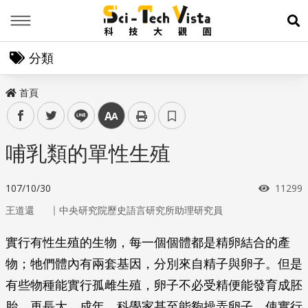
Menu
展
分類
首頁
facebook
twitter
line
中
哺乳類的單性生殖
瀏覽次
107/10/30
11299
｜
王道還
中央研究院歷史語言研究所助理研究員
實行有性生殖的生物，每一個個體都是精卵結合的產
物；牠們體內有兩套基因，分別來自精子與卵子。但是
有些物種能實行孤雌生殖，卵子不必受精便能發育成胚
胎，再長大、成年。科學家甚至能夠操弄卵子，使實行