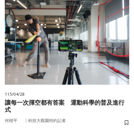
115/04/28
讓每一次揮空都有答案 運動科學的普及進行
式
｜
何楷平
科技大觀園特約記者
儲