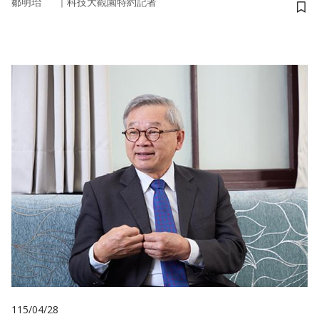
｜
鄒明珆
科技大觀園特約記者
儲
115/04/28