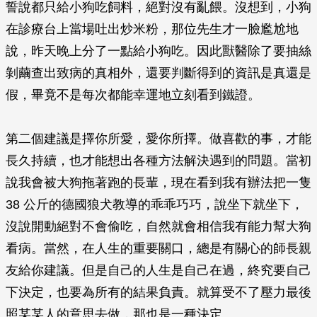
誓說都只給小狗吃飼料，絕對沒有亂餵。沒想到，小狗
在診療台上當場吐出炒米粉，那位先生才一臉尷尬地
說，昨天晚上分了一點給小狗吃。因此獸醫除了要抽絲
剝繭查出致病的真相外，還要判斷得到的資訊是真還是
假，畢竟不是每次都能幸運地立刻看到鐵證。
第二個建議是擇你所愛，愛你所擇。做喜歡的事，才能
長久持續，也才能想出各種方法解決遇到的問題。當初
說我會被大狗拖著跑的長輩，現在看到我有辦法把一隻
38 公斤的德國狼犬教導的乖乖巧巧，說坐下就坐下，
沒說開動絕對不會偷吃，自然就會相信我有能力幫大狗
看病。當然，在人生的重要關口，總是有關心的師長親
友給你建議。但是自己的人生是自己在過，終究要自己
下決定，也要為所有的結果負責。就算受不了壓力最後
照某某人的意思去做，那也是一種決定。