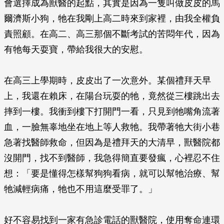
會選擇成為獸醫的起點，其實是因為一隻叫做皮皮的馬
爾濟斯小狗，牠在我剛上高二時來到家裡，由我全權負
責照顧。在高二、高三那個不斷考試的苦悶年代，因為
有牠每天耍寶，帶給我很大的安慰。
在高三上學期時，皮皮出了一次意外。某個禮拜天早
上，我還在賴床，在陽台玩耍的牠，竟然從三樓跳出去
摔到一樓。我衝到樓下打開門一看，只見到牠嘴角流著
血，一臉無辜地坐在地上等人救牠。我帶著牠大街小巷
急著找醫師救命，但因為是禮拜天的大清早，獸醫院都
沒開門，找不到醫師，我急得簡直要發瘋，心裡忍不住
想：「要是懂得怎樣幫狗狗看病，就可以幫牠治療、幫
牠減輕病痛，牠也不用這麼受罪了。」
好不容易找到一家有急診電話的獸醫院，使用奪命連環