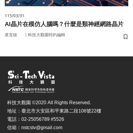
115/03/31
AI晶片在模仿人腦嗎？什麼是類神經網路晶片
｜
黃宜稜
科技大觀園特約編輯
儲
科技大觀園 ©2020 All Rights Reserved.
地址：臺北市大安區和平東路二段106號22樓
電話：02-25056789 #5526
信箱：nstcstv@gmail.com