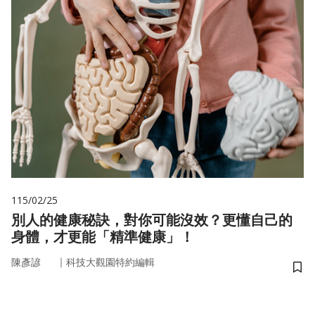
115/02/25
別人的健康秘訣，對你可能沒效？更懂自己的
身體，才更能「精準健康」！
｜
陳彥諺
科技大觀園特約編輯
儲