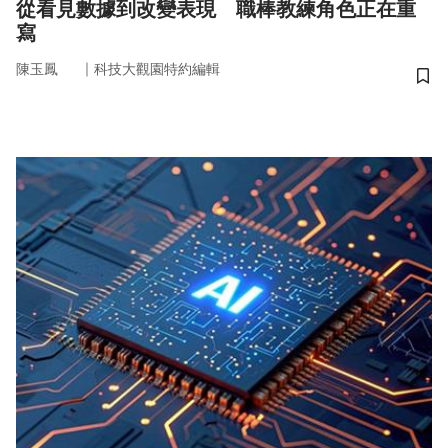
從看見數據到改變表現 職棒教練角色正在重
寫
｜
陳玉鳳
科技大觀園特約編輯
儲