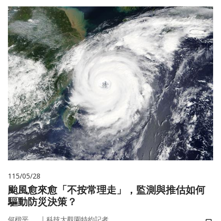
115/05/28
颱風愈來愈「不按常理走」，監測與推估如何
驅動防災決策？
｜
何楷平
科技大觀園特約記者