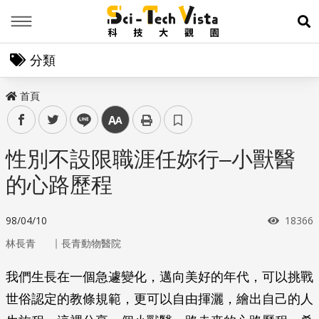
Menu
展
分類
首頁
facebook
twitter
line
中
性別不設限職涯任妳行–小獸醫
的心路歷程
瀏覽次
98/04/10
18366
｜
林長青
長青動物醫院
我們生長在一個急遽變化，邁向美好的年代，可以挑戰
世俗認定的教條規範，更可以自由揮灑，繪出自己的人