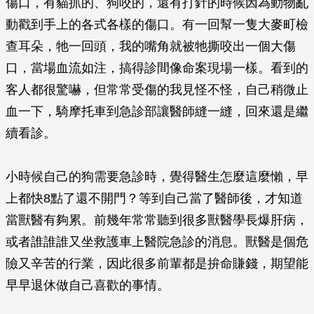
傷口，有貓抓的、狗咬的，還有打針的時候因為動物亂
動戳到手上的各式各樣的傷口。有一回幫一隻大麥町檢
查耳朵，牠一回頭，我的嘴角就被牠撕咬出一個大傷
口，當場血流如注，搞得診間像命案現場一樣。看到的
客人都很驚嚇，但常常受傷的我見怪不怪，自己稍微止
血一下，騎摩托車到急診部讓醫師縫一縫，回來還是繼
續看診。
小時候自己的狗需要急診時，覺得醫生怎麼這麼懶，早
上都快8點了還不開門？等到自己當了醫師後，才知道
當獸醫有夠累。前幾年常常聽到很多獸醫學長爆肝病，
或者誰誰誰又坐救護車上醫院急診的消息。獸醫是個危
險又辛苦的行業，因此很多前輩都是拚命賺錢，期望能
早早退休做自己喜歡的事情。