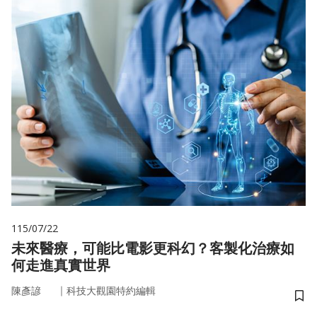
115/07/22
未來醫療，可能比電影更科幻？客製化治療如
何走進真實世界
｜
陳彥諺
科技大觀園特約編輯
儲