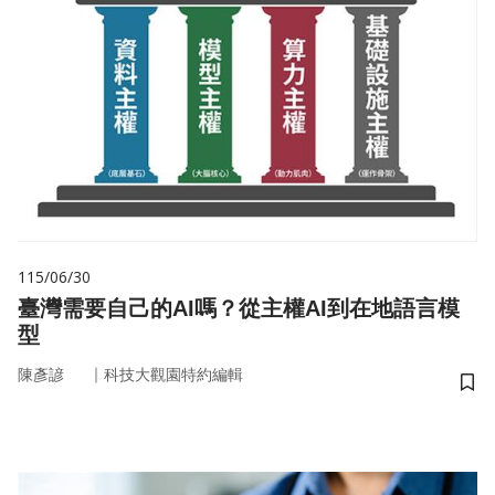
115/06/30
臺灣需要自己的AI嗎？從主權AI到在地語言模
型
｜
陳彥諺
科技大觀園特約編輯
儲