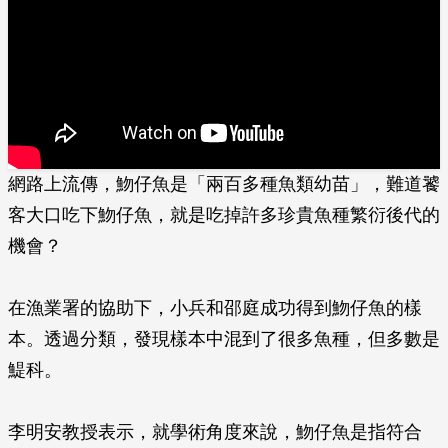
網路上流傳，魩仔魚是「兩百多種魚類幼苗」，難道饕
客大口吃下魩仔魚，就是吃掉許多珍貴魚種繁衍後代的
機會？
在漁業署的協助下，小兵和邵庭成功得到魩仔魚的樣
本。透過分類，發現樣本中混到了很多魚種，但多數是
鯷科。
李明安教授表示，就學術角度來說，魩仔魚是指符合