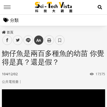
Menu
展
分類
首頁
facebook
twitter
line
中
魩仔魚是兩百多種魚的幼苗 你覺
得是真？還是假？
瀏覽次
104/12/02
17375
｜
公共電視臺