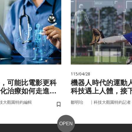
115/04/28
，可能比電影更科
機器人時代的運動
化治療如何走進真
科技遇上人體，接
接手？
｜
技大觀園特約編輯
鄒明珆
科技大觀園特約記者
儲存書籤
OPEN