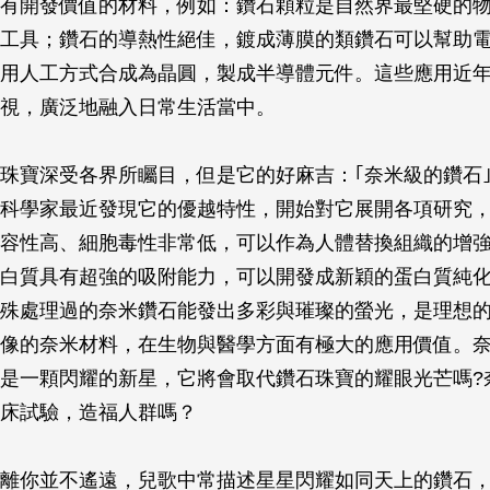
有開發價值的材料，例如：鑽石顆粒是自然界最堅硬的
工具；鑽石的導熱性絕佳，鍍成薄膜的類鑽石可以幫助
用人工方式合成為晶圓，製成半導體元件。這些應用近
視，廣泛地融入日常生活當中。
珠寶深受各界所矚目，但是它的好麻吉：｢奈米級的鑽石
科學家最近發現它的優越特性，開始對它展開各項研究
容性高、細胞毒性非常低，可以作為人體替換組織的增
白質具有超強的吸附能力，可以開發成新穎的蛋白質純
殊處理過的奈米鑽石能發出多彩與璀璨的螢光，是理想
像的奈米材料，在生物與醫學方面有極大的應用價值。
是一顆閃耀的新星，它將會取代鑽石珠寶的耀眼光芒嗎?
床試驗，造福人群嗎？
離你並不遙遠，兒歌中常描述星星閃耀如同天上的鑽石