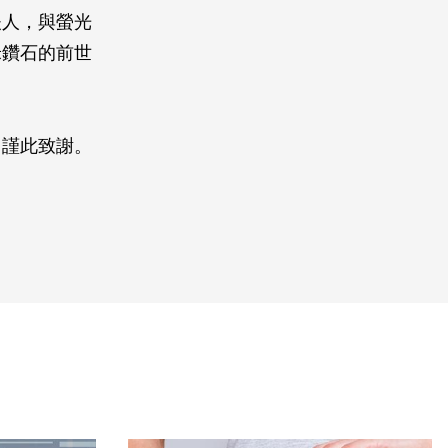
夫人，與螢光
米鑽石的前世
，謹此致謝。