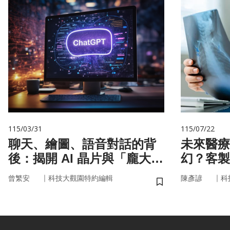
115/03/31
115/07/22
聊天、繪圖、語音對話的背
未來醫療
後：揭開 AI 晶片與「龐大算
幻？客製
力」的真面目
實世界
｜
｜
曾繁安
科技大觀園特約編輯
陳彥諺
科
儲存書籤