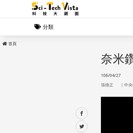
分類
首頁
奈米
106/04/27
｜
張煥正
中央
facebook
twitter