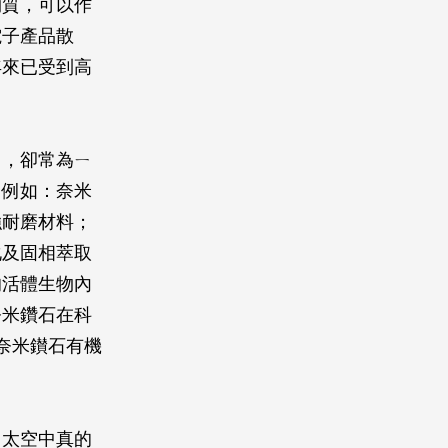
物質，可以作
電子產品散
年來已受到高
｣，卻常為ㄧ
，例如：奈米
強耐磨材料；
化及固相萃取
的活體生物內
奈米鑽石在科
奈米鑚石有機
，太空中真的