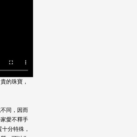
昂貴的珠寶，
？
式不同，因而
學家愛不釋手
質十分特殊，