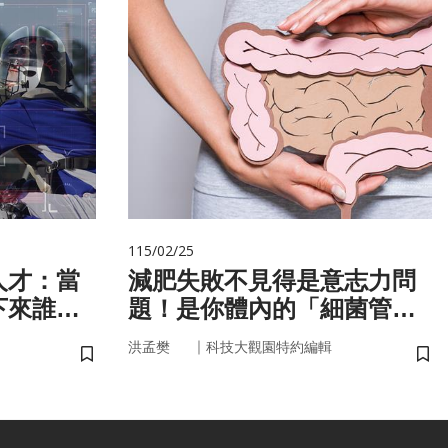
115/02/25
人才：當
減肥失敗不見得是意志力問
下來誰來
題！是你體內的「細菌管
家」在幫你囤油
｜
洪孟樊
科技大觀園特約編輯
儲存書籤
儲