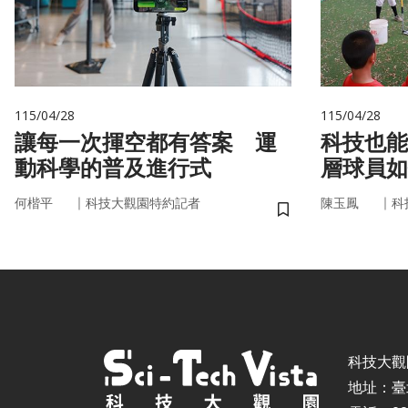
115/04/28
115/04/28
讓每一次揮空都有答案 運
科技也能
動科學的普及進行式
層球員如
｜
｜
何楷平
科技大觀園特約記者
陳玉鳳
科
儲存書籤
科技大觀園 ©
地址：臺