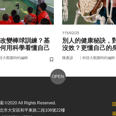
115/02/25
改變棒球訓練？基
別人的健康秘訣，
何用科學看懂自己
沒效？更懂自己的
更能「精準健康」
｜
技大觀園特約編輯
陳彥諺
科技大觀園特約編輯
儲存書籤
OPEN
2020 All Rights Reserved.
北市大安區和平東路二段106號22樓