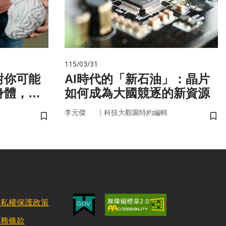
115/03/31
對你可能
AI時代的「新石油」：晶片
身體，才
如何成為大國競逐的新資源
！
｜
李元傑
科技大觀園特約編輯
儲存書籤
儲
隱私權保護政策
服務條款