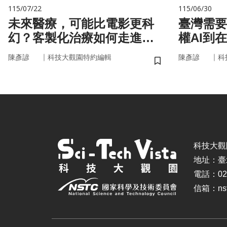
115/07/22
115/06/30
未來醫療，可能比電影更科
臺灣需要
幻？客製化治療如何走進真
權AI到
實世界
｜
｜
陳彥諺
科技大觀園特約編輯
陳彥諺
科
儲存書籤
科技大觀園 ©
地址：臺
電話：02-
信箱：nstc