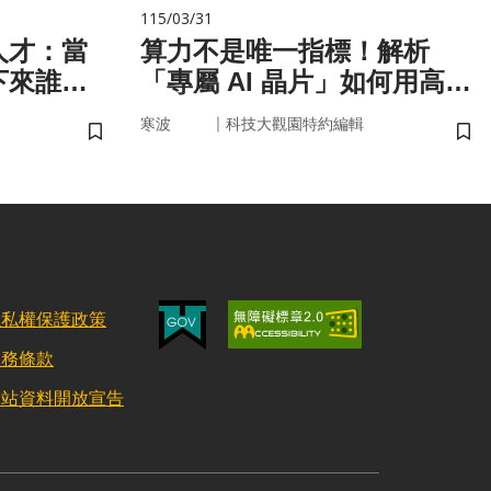
115/03/31
人才：當
算力不是唯一指標！解析
下來誰來
「專屬 AI 晶片」如何用高效
率驅動未來
｜
寒波
科技大觀園特約編輯
儲存書籤
儲
隱私權保護政策
服務條款
網站資料開放宣告