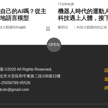
115/04/28
自己的AI嗎？從主
機器人時代的運動
在地語言模型
科技遇上人體，接
接手？
｜
技大觀園特約編輯
鄒明珆
科技大觀園特約記者
儲存書籤
OPEN
2020 All Rights Reserved.
北市大安區和平東路二段106號22樓
25056789 #5526
stv@gmail.com