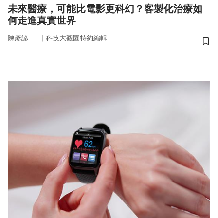
未來醫療，可能比電影更科幻？客製化治療如
何走進真實世界
｜
陳彥諺
科技大觀園特約編輯
儲