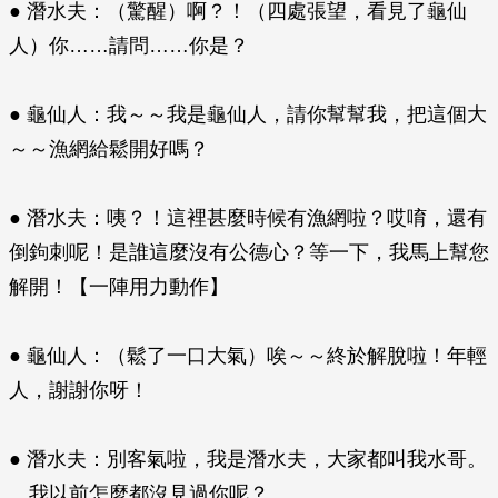
● 潛水夫：（驚醒）啊？！（四處張望，看見了龜仙
人）你……請問……你是？
● 龜仙人：我～～我是龜仙人，請你幫幫我，把這個大
～～漁網給鬆開好嗎？
● 潛水夫：咦？！這裡甚麼時候有漁網啦？哎唷，還有
倒鉤刺呢！是誰這麼沒有公德心？等一下，我馬上幫您
解開！【一陣用力動作】
● 龜仙人：（鬆了一口大氣）唉～～終於解脫啦！年輕
人，謝謝你呀！
● 潛水夫：別客氣啦，我是潛水夫，大家都叫我水哥。
…我以前怎麼都沒見過你呢？