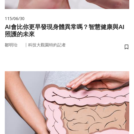
115/06/30
AI會比你更早發現身體異常嗎？智慧健康與AI
照護的未來
｜
鄒明珆
科技大觀園特約記者
儲