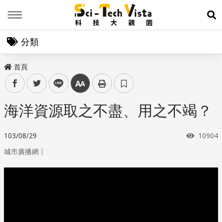
Menu
展
分類
首頁
facebook
twitter
line
中
海洋資源取之不盡、用之不竭？
瀏覽次
103/08/29
10904
｜
城市廣播網