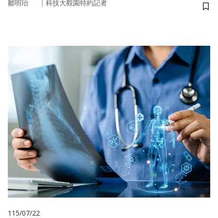
｜
鄒明珆
科技大觀園特約記者
儲
115/07/22