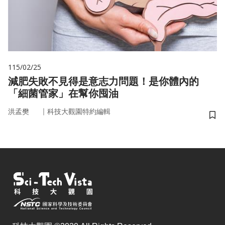
115/02/25
減肥失敗不見得是意志力問題！是你體內的
「細菌管家」在幫你囤油
｜
洪孟樊
科技大觀園特約編輯
儲