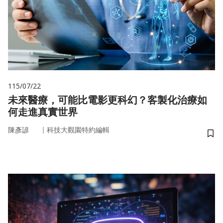
115/07/22
未來醫療，可能比電影更科幻？客製化治療如
何走進真實世界
｜
陳彥諺
科技大觀園特約編輯
儲