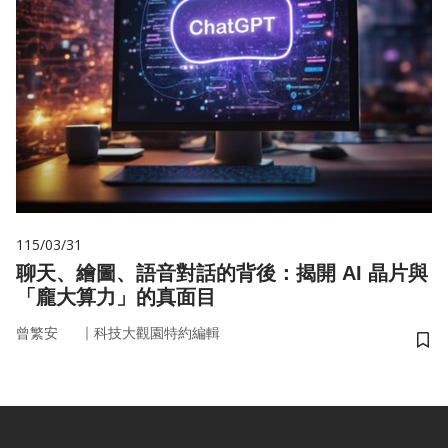
115/03/31
聊天、繪圖、語音對話的背後：揭開 AI 晶片與
「龐大算力」的真面目
｜
曾繁安
科技大觀園特約編輯
儲