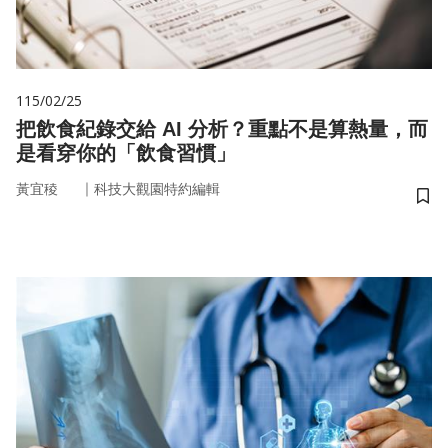
115/02/25
把飲食紀錄交給 AI 分析？重點不是算熱量，而
是看穿你的「飲食習慣」
｜
黃宜稜
科技大觀園特約編輯
儲