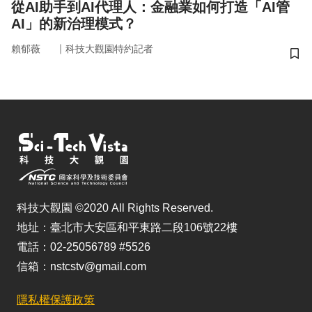
從AI助手到AI代理人：金融業如何打造「AI管
AI」的新治理模式？
｜
賴郁薇
科技大觀園特約記者
儲
科技大觀園 ©2020 All Rights Reserved.
地址：臺北市大安區和平東路二段106號22樓
電話：02-25056789 #5526
信箱：nstcstv@gmail.com
隱私權保護政策