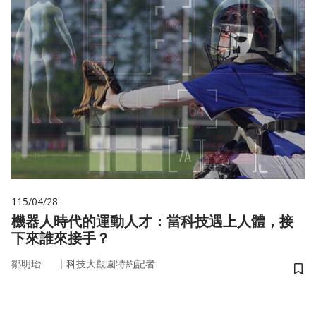
115/04/28
機器人時代的運動人才：當科技遇上人體，接
下來誰來接手？
｜
鄒明珆
科技大觀園特約記者
儲