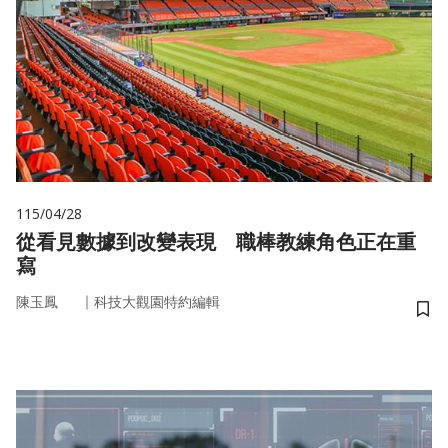
115/04/28
從看見數據到改變表現 職棒教練角色正在重
寫
｜
陳玉鳳
科技大觀園特約編輯
儲