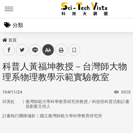
Menu
分類
首頁
facebook
twitter
line
中
科普人黃福坤教授－台灣師大物
理系物理教學示範實驗教室
瀏覽
104/11/24
8858
｜
邱美虹
臺灣師範大學科學教育研究所教授／科技部科普活動計畫
規劃案主持人
｜
計畫執行團隊攝影
國立臺灣師範大學科學教育研究所