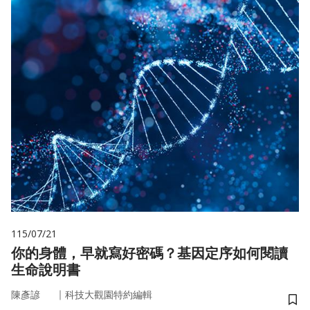
115/07/21
你的身體，早就寫好密碼？基因定序如何閱讀
生命說明書
｜
陳彥諺
科技大觀園特約編輯
儲