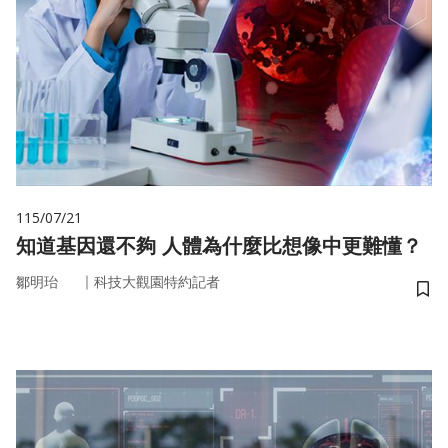
115/07/21
知道基因還不夠 人體為什麼比想像中更難懂？
｜
鄒明珆
科技大觀園特約記者
儲