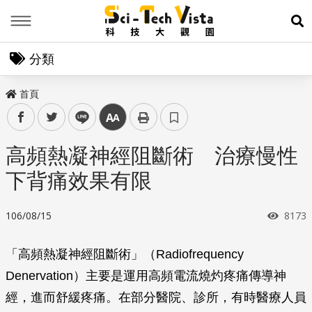
Menu
展
分類
首頁
facebook
twitter
line
中
高頻熱凝神經阻斷術 治療慢性
下背痛效果有限
瀏覽
106/08/15
8173
「高頻熱凝神經阻斷術」（Radiofrequency
Denervation）主要是運用高頻電流燒灼疼痛傳導神
經，進而舒緩疼痛。在部分醫院、診所，有時醫療人員