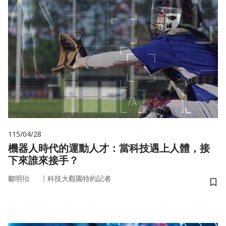
115/04/28
機器人時代的運動人才：當科技遇上人體，接
下來誰來接手？
｜
鄒明珆
科技大觀園特約記者
儲