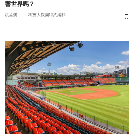
響世界嗎？
｜
洪孟樊
科技大觀園特約編輯
儲