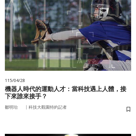
115/04/28
機器人時代的運動人才：當科技遇上人體，接
下來誰來接手？
｜
鄒明珆
科技大觀園特約記者
儲