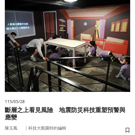
115/05/28
斷層之上看見風險 地震防災科技重塑預警與
應變
｜
陳玉鳳
科技大觀園特約編輯
儲