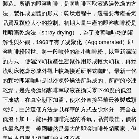
製造。所謂的即溶咖啡，是將咖啡萃取液透過乾燥的方
法，製作成固體的形式；乾燥過程中，還需要考慮香氣
品質及顆粒大小的控制。初期大量生產的即溶咖啡粉是
用噴霧乾燥法（spray drying），為了改善咖啡粉的溶
解性與外觀，1968年有了凝聚化（Agglomerated）即
溶咖啡粉問世。將一段噴乾的細小咖啡粉，以重新濕潤
的方式，使濕潤顆粒產生凝聚作用形成較大顆粒，再經
流動床乾燥形成外觀上較為接近研磨式咖啡。最新一代
的顆粒即溶咖啡是以冷凍乾燥法所製成的，所謂的冷凍
乾燥，是先將濃縮咖啡萃取液在攝氏零下40度的低溫
下凍結，在真空態下加溫，使水分直接昇華最後製成顆
粒狀，由於這個方法是以昇華的方式去除水分，完全在
低溫下加工，能保持咖啡完整的香氣，品質最佳，價格
也最為昂貴。美國雖然是最大的即溶咖啡外銷國家，但
美國本身喝即溶咖啡的人卻不多。