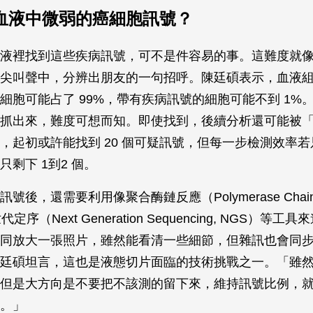
血液中微弱的癌細胞訊號？
液裡找到這些疾病訊號，可不是件容易的事。這難度就
尖叫聲中，分辨出朋友的一句招呼。陳廷碩表示，血液
細胞可能占了 99%，帶有疾病訊號的細胞可能不到 1%
抓出來，難度可想而知。即使找到，後續分析還可能被
，起初或許能找到 20 個可疑訊號，但每一步檢測效率
剩下 1到2 個。
後，還需要利用像聚合酶鏈反應（Polymerase Chain Re
定序（Next Generation Sequencing, NGS）等
同放大一張照片，雖然能看清一些細節，但雜訊也會同
廷碩坦言，這也是液態切片面臨的技術挑戰之一。「雖
但是大方向是不要把不該測的留下來，維持訊號比例，
。」