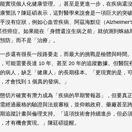
能實現個人化健康管理。」甚至是更進一步，在疾病還
康警訊？陳廷碩表示，這對醫學來說會是一項巨大的突
沒有症狀，例如心血管疾病、阿茲海默症（Alzheimer's Di
某些癌症。如果能在「身體還沒生病之前」就偵測到蛛絲
預防」而不是「治療」。
一步還有很長一段路要走，而最大的挑戰是檢體與時間
，可能需要長達 10 年、甚至 20 年的追蹤數據。但醫
的病人，缺乏「健康人」的長期樣本。「更現實的是，
人，才會找到 1 個真的發病。」
態切片確實有潛力成為「疾病的早期警報器」，但要真
需經過嚴格的驗證與法規審核，並仰賴政府、藥廠甚至
期追蹤計畫與倫理支持。「這項技術會持續進步，但必
，才有機會實現。」陳廷碩提醒。