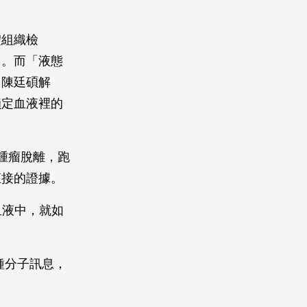
體組織檢
」。而「液態
，陳廷碩解
鎖定血液裡的
原發性腫瘤脫離，跑
直接的證據。
在血液中，就如
各種分子訊息，