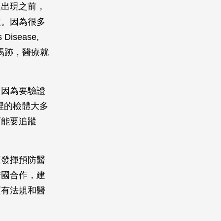
沒出現之前，
破。因為很多
sease,
馬跡，醫療就
。因為要驗證
院裡的檢體大多
可能要追蹤
正發揮預防醫
跨國合作，建
須有法規和醫