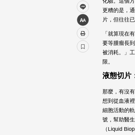
化驗。這個方
line
更糟的是，通
片，但往往已
中
「就算現在有低劑
要等腫瘤長到
被消耗。」工
限。
液態切片
那麼，有沒有
想到從血液裡
細胞活動的軌
號，幫助醫生
（Liquid