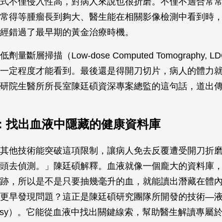
式不僅侵入性高，對病人來說也很折磨。不僅不適合常
常得等腫瘤長到夠大、醫生能在相關影像檢測中看到時
經錯過了最早期的黃金治療時機。
量斷層掃描（Low-dose Computed Tomography, 
一定程度才能看到。最後還是得開刀切片，病人的體力
研院生醫所所長室陳廷碩資深專案總監的這句話，道出
：找出血液中隱藏的健康資料庫
其他技術能突破這項限制，讓病人免去反覆遭受開刀折
頭去偵測。」陳廷碩解釋。血液就像一個龐大的資料庫
跡，所以是不是只要抽幾毫升的血，就能讀出潛藏在體
更早發現問題？這正是陳廷碩研究團隊所開發的技術—
 Biopsy）。它能從血液中找出關鍵線索，幫助醫生解讀專屬