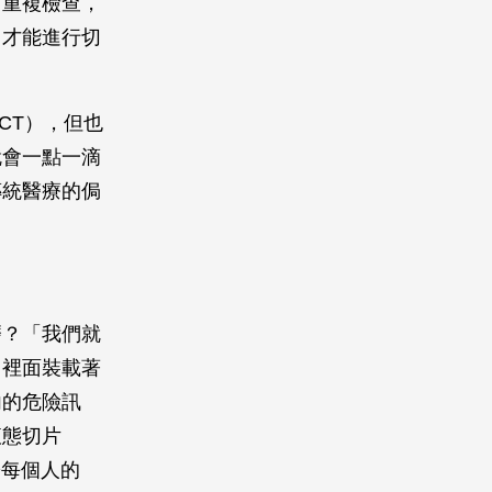
常重複檢查，
，才能進行切
LDCT），但也
就會一點一滴
傳統醫療的侷
磨？「我們就
，裡面裝載著
內的危險訊
液態切片
於每個人的