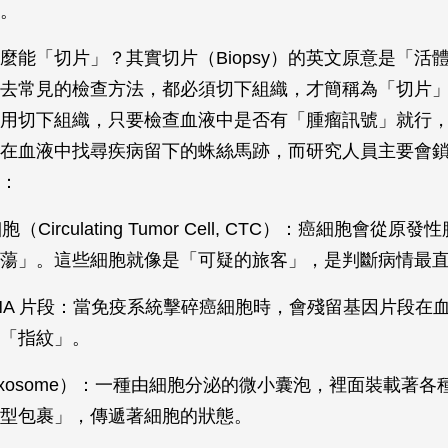
。
麼能「切片」？其實切片（Biopsy）的英文原意是「活
去常見的檢查方法，都必須切下組織，才簡稱為「切片
用切下組織，只要檢查血液中是否有「腫瘤訊號」就行
在血液中找尋疾病留下的蛛絲馬跡，而研究人員主要會
：
胞（Circulating Tumor Cell, CTC）：癌細胞會從
蕩」。這些細胞就像是「可疑的旅客」，是判斷病情最
 或 RNA 片段：當免疫系統擊碎癌細胞時，會殘留基因片段
「指紋」。
（Exosome）：一種由細胞分泌的微小囊泡，裡面裝載著
型包裹」，傳遞著細胞的狀態。