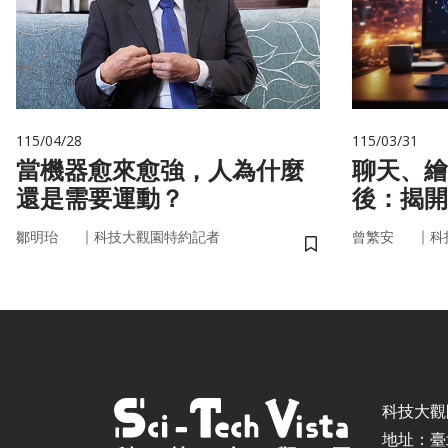
115/04/28
115/03/31
當機器愈來愈強，人為什麼
聊天、繪
還是需要運動？
後：揭開
力」的真
｜
｜
鄒明珆
科技大觀園特約記者
曾繁安
科
儲存書籤
科技大觀園 ©
地址：臺