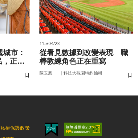
115/04/28
觀城市：
從看見數據到改變表現 職
民，正悄
棒教練角色正在重寫
健康
｜
陳玉鳳
科技大觀園特約編輯
儲存書籤
儲
隱私權保護政策