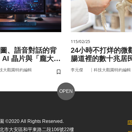
115/02/25
圖、語音對話的背
24小時不打烊的微
 AI 晶片與「龐大算
腸道裡的數十兆居
面目
悄掌管你的大腦與
｜
技大觀園特約編輯
李元傑
科技大觀園特約編輯
儲存書籤
OPEN
2020 All Rights Reserved.
北市大安區和平東路二段106號22樓