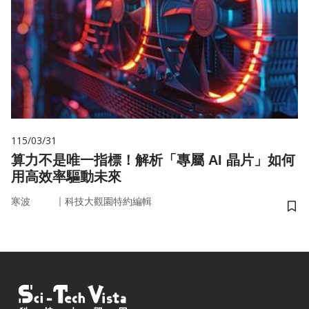
115/03/31
算力不是唯一指標！解析「專屬 AI 晶片」如何
用高效率驅動未來
｜
寒波
科技大觀園特約編輯
儲