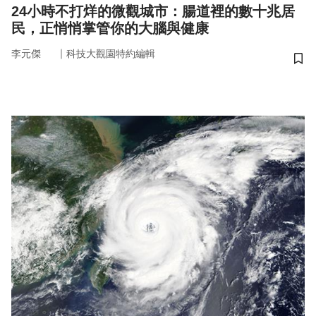
24小時不打烊的微觀城市：腸道裡的數十兆居
民，正悄悄掌管你的大腦與健康
｜
李元傑
科技大觀園特約編輯
儲