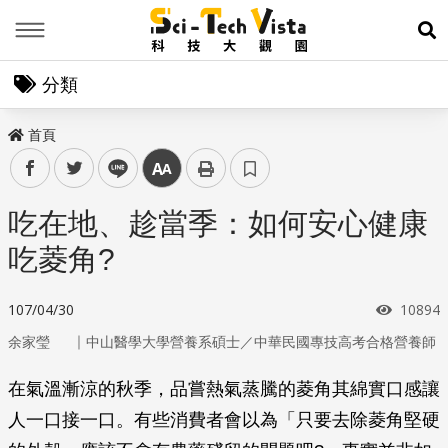
Menu
展
分類
首頁
facebook
twitter
line
中
吃在地、趁當季：如何安心健康
吃菱角?
瀏覽次
107/04/30
10894
｜
余家瑩
中山醫學大學營養系碩士／中華民國專技高考合格營養師
在氣溫漸涼的秋季，品嘗熱氣蒸騰的菱角其綿實口感讓
人一口接一口。有些消費者會以為「只要去除菱角堅硬