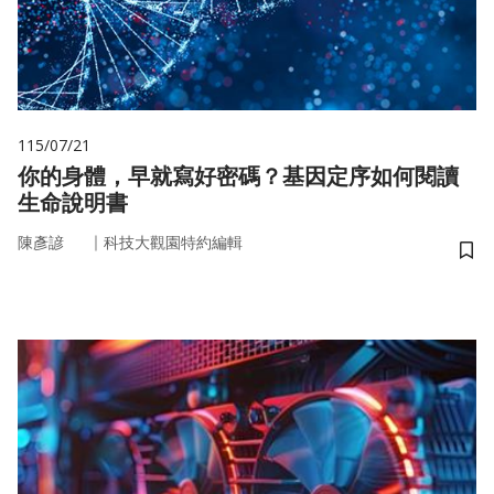
115/07/21
你的身體，早就寫好密碼？基因定序如何閱讀
生命說明書
｜
陳彥諺
科技大觀園特約編輯
儲