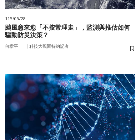
115/05/28
颱風愈來愈「不按常理走」，監測與推估如何
驅動防災決策？
｜
何楷平
科技大觀園特約記者
儲