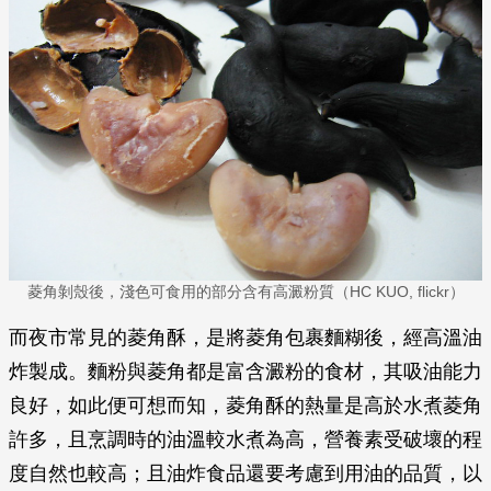
菱角剝殼後，淺色可食用的部分含有高澱粉質（HC KUO, flickr）
而夜市常見的菱角酥，是將菱角包裹麵糊後，經高溫油
炸製成。麵粉與菱角都是富含澱粉的食材，其吸油能力
良好，如此便可想而知，菱角酥的熱量是高於水煮菱角
許多，且烹調時的油溫較水煮為高，營養素受破壞的程
度自然也較高；且油炸食品還要考慮到用油的品質，以